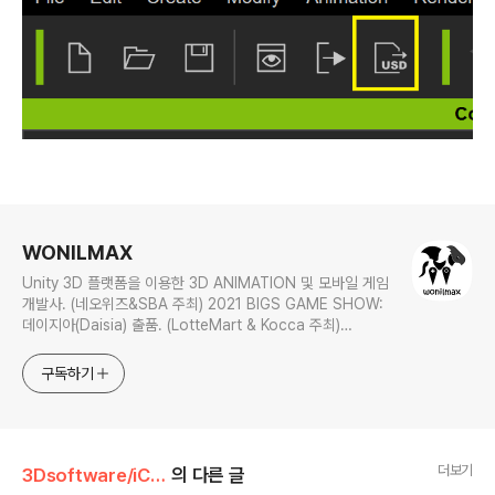
로그 정보
WONILMAX
Unity 3D 플랫폼을 이용한 3D ANIMATION 및 모바일 게임
개발사. (네오위즈&SBA 주최) 2021 BIGS GAME SHOW:
데이지아(Daisia) 출품. (LotteMart & Kocca 주최)
C*ream 사업 프로젝트 참여. 개인정보처리방침 -
https://wonilmax.tistory.com/5
구독하기
더보기
3Dsoftware/iClone
의 다른 글