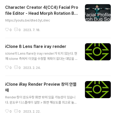
Character Creator 4(CC4) Facial Pro
file Editor - Head Morph Rotation Bu
글 내용
g | reallusion
https://youtu.be/dte63yL6Iec
0
0
2023. 7. 18.
iClone 8 Lens flare iray render
글 내용
iclone의 Lens flare는 iray render가 되지 않는다. 현
재 iclone 측에서 이것을 수정할 계획이 없다는 대답을 들
었다.
0
0
2023. 2. 24.
iClone iRay Render Preview 창이 안뜰
때
글 내용
Render창이 윈도우창 화면 밖에 있을 가능성이 있습니
다. 윈도우 디스플레이 설정 > 화면 해상도를 최고로 높혀 i
Ray Render Preview 창을 켜보시는 것을 추천드립니
0
0
2023. 2. 22.
다. 그래도 창이 나오지 않으면, 해상도를 최대로 높인 상태