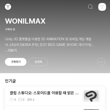
검색하기
티스토리
WONILMAX
구독자
0
Unity 3D 플랫폼을 이용한 3D ANIMATION 및 모바일 게임 개발
사. (네오위즈&SBA 주최) 2021 BIGS GAME SHOW: 데이지아(D
aisia) 출품. (LotteMart & Kocca 주최) C*ream 사업 프로젝트 참
...더보기
여. 개인정보처리방침 - https://wonilmax.tistory.com/5
구독하기
방명록
신고하기 레이어
열기
인기글
클립 스튜디오: 스포이드를 이용할 때 밝은 색
상이 뽑히는 오류 해결.
4
0
조회
6