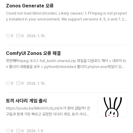
Zonos Generate 오류
글 내용
Could not load libtorchcodec. Likely causes: 1. FFmpeg is not properl
y installed in your environment. We support versions 4, 5, 6 and 7. 2.
The PyTorch version (2.9.1+cu128) is not compatible with this versio
n of TorchCodec. Refer to the version compatibility table: https://gith
작성시간
0
0
2026. 1. 10.
ub.com/pytorch/torchcodec?tab=readme-ov-file#installing-torchco
dec.3. Another runtime dependency; see exceptions below...
ComfyUI Zonos 오류 해결
글 내용
첫번째ffmpeg-8.0.1-full_build-shared.zip 파일을 다운로드 해서 > 내부의 bi
n 폴더의 내용물을 모두 > pythonEmbedded 폴더의 phyton.exe파일이 있는
위치에 복사해서 넣기. 오류 내용ZonosGenerate Failed to save audio to : C
ouldn't allocate AVFormatContext. The destination file is , check the d
작성시간
0
0
2026. 1. 10.
esired extension? Invalid argument 두번째ComfyUI\custom_nodes\C
omfyUI-Zonos > Zonos.py 의 내용을 아래와 같이 수정. 370 line - 379 line
(원본) for (batch_number, waveform..
토끼 사다리 게임 출시
글 내용
https://youtu.be/Mkn0OUSjJnE누가 꽝에 걸릴까? 친
구들과 함께 가장 빠르고 공정한 사다리 게임. 토끼 사다리
는 친숙한 사다리타기 규칙을 모바일 환경에 최적화하여
구현한 게임입니다. 모임이나 회식, 간단한 내기 상황에서
작성시간
0
0
2026. 1. 9.
공정하고 재미있게 결과를 결정하고 싶을 때 사용해 보세