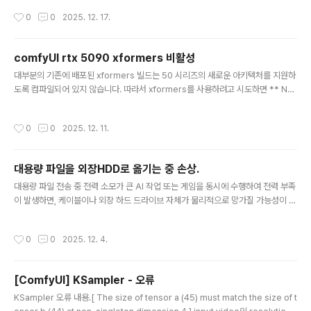
28 2) 파이토치 설치 후 Pytorch가 RTX 5090을 인식하는지 확인하는 방법(ven
작성시간
0
0
2025. 12. 17.
v) E:\Example> python -c "import torch; print('CUDA 사용 가능:', torch.c
uda.is_available()); print('장치 이름:', torch.cuda.get_device_name(0))"
CUDA 사용 ..
comfyUI rtx 5090 xformers 비활성
글 내용
대부분의 기존에 배포된 xformers 빌드는 50 시리즈의 새로운 아키텍처를 지원하
도록 컴파일되어 있지 않습니다. 따라서 xformers를 사용하려고 시도하면 ** Not
ImplementedError: requires device with capability **와 같은 호환성 오
류가 발생하거나, 아예 작동하지 않습니다. 해결책run_nvidia_gpu.bat 파일을 메
작성시간
0
0
2025. 12. 11.
모장으로 연다. 아래와 같이 수정해 준다..\python_embeded\python.exe -s
ComfyUI\main.py --use-pytorch-cross-attention --disable-xformers
비활성화 이유: 충돌 문제, RTX 5090과 같은 50 시리즈(Blackwell 아키텍처) G
대용량 파일을 외장HDD로 옮기는 중 손상.
PU를 사용한다면 xfor..
글 내용
대용량 파일 전송 중 전력 소모가 큰 AI 작업 또는 게임을 동시에 수행하여 전력 부족
이 발생하면, 케이블이나 외장 하드 드라이브 자체가 물리적으로 망가질 가능성이 있
습니다. (실제로 손상이 갔을경우 폴더를 눌러도 반응이 없고, 멈추는 현상 등이 발생
합니다. 이때는 재부팅 후, 일단 케이블을 바꿔보세요.) ⚡ 전력 부족과 기기 손상 가
작성시간
0
0
2025. 12. 4.
능성1. 외장 하드 드라이브 (External HDD) 손상갑작스러운 작동 중단: 외장 HDD
는 작동하는 동안 일정하고 안정적인 전력을 필요로 합니다. AI 작업으로 인해 시스
템 전체 전력이 순간적으로 부족해지면, HDD가 필요로 하는 전력을 공급받지 못하
[ComfyUI] KSampler - 오류
고 갑자기 작동을 멈추거나 불안정해질 수 있습니다.데이터 손상 및 논리적 오류: 작
글 내용
동 중 갑자기 전원이 끊기거나 불안정..
KSampler 오류 내용.[ The size of tensor a (45) must match the size of t