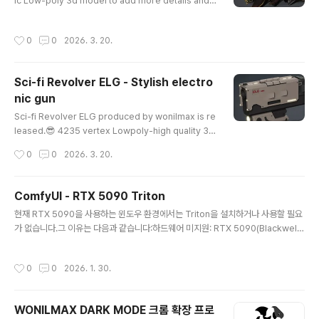
ic Low-poly 3d model to add more details and r
ealism to your rendering projects. Low-poly co
unt, assets are ready to use on most used gam
작성시간
0
0
2026. 3. 20.
e engines such as Unreal, Unity3D, FPS or third-
person shooter games.Unity 3D Store: https://a
ssetstore.unity.com/publishers/68672Cgtrade
Sci-fi Revolver ELG - Stylish electro
r: https://www.cgtrader.com/3d-models/militar
nic gun
y/gun/squid-monster-gun Squid ..
글 내용
Sci-fi Revolver ELG produced by wonilmax is re
leased.😎 4235 vertex Lowpoly-high quality 3d
model. unity3d or unreal engine friendly. Unity 3
작성시간
0
0
2026. 3. 20.
D Store: https://assetstore.unity.com/publisher
s/68672CG Trader: https://www.cgtrader.com/3
d-models/military/gun/sci-fi-revolver-elg SCI-F
ComfyUI - RTX 5090 Triton
I REVOLVER ELG | 3D modelModel available for
글 내용
현재 RTX 5090을 사용하는 윈도우 환경에서는 Triton을 설치하거나 사용할 필요
download in Autodesk FBX format. Visit CGTrad
가 없습니다.그 이유는 다음과 같습니다:하드웨어 미지원: RTX 5090(Blackwell
er and browse more than 1 mi..
아키텍처)은 너무 최신 제품이라, 현재 윈도우용 Triton이 이 카드를 어떻게 다뤄야
하는지(sm_120 등)에 대한 코드가 아직 완성되지 않았습니다. 그래서 아까와 같은
작성시간
0
0
2026. 1. 30.
LLVM ERROR가 발생하는 것입니다.가성비 낮은 성능 이득: Triton(torch.compi
le)은 보통 모델을 반복 실행할 때 컴파일을 통해 속도를 10~20% 정도 높여주는 역
할을 합니다. 하지만 5090은 하드웨어 자체의 깡성능이 워낙 압도적이라, 컴파일
WONILMAX DARK MODE 크롬 확장 프로
없이 실행해도 이미 충분히 빠릅니다.윈도우 환경의 불안정성: Triton은 본래 리눅