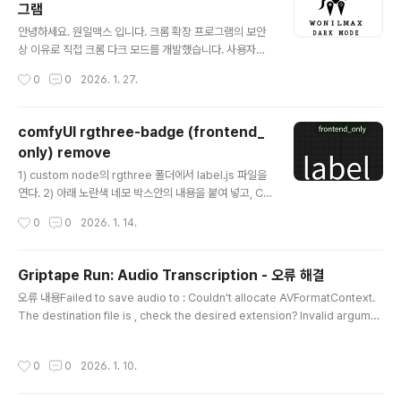
그램
스용으로 개..
글 내용
안녕하세요. 원일맥스 입니다. 크롬 확장 프로그램의 보안
상 이유로 직접 크롬 다크 모드를 개발했습니다. 사용자의
개인정보 탈취나 악성코드가 전혀 없는 매우 안전하고 깨
작성시간
0
0
2026. 1. 27.
끗한 크롬 확장프로그램입니다. 기존에 사용하던 다크 모
드 프로그램이 악성 개인정보 탈취 이슈가 있어서 직접 개
발했습니다. 영상 가이드를 따라 차근차근 설치하시면 누
comfyUI rgthree-badge (frontend_
구나 쉽게 다크 모드를 적용할 수 있습니다. 무료로 제공되
only) remove
는 이 프로그램은 시력 보호와 배터리 절약은 물론, 작업 집
글 내용
중력을 높이는 데에도 큰 도움이 됩니다. https://youtu.b
1) custom node의 rgthree 폴더에서 label.js 파일을
e/vPnAwXd0y38?si=8CcnnGmr127n80Ao Dow
연다. 2) 아래 노란색 네모 박스안의 내용을 붙여 넣고, Co
nload Link: https://chromewebstore.google.co
mfy UI 재시작.
작성시간
0
0
2026. 1. 14.
m/detail/moffmecikcpdgdfjdbd..
Griptape Run: Audio Transcription - 오류 해결
글 내용
오류 내용Failed to save audio to : Couldn't allocate AVFormatContext.
The destination file is , check the desired extension? Invalid argume
nt ComfyUI\custom_nodes\comfyui-griptape\nodes\tasks 의 gtUIBas
eAudioTask.py 파일을 수정한다. 수정 전 def save_audio_tempfile(self, au
작성시간
0
0
2026. 1. 10.
dio_data): import torchaudio temp_files = [] for waveform in audio_da
ta["waveform"]: with tempfile.NamedTemp..