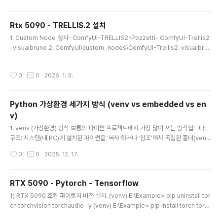
요. 귀여운 캐릭터들이 여러분의 운명을 결정하는 과정을
더욱 즐겁게 만들어 줄 것입니다! 구글 플레이 스토어: http
Rtx 5090 - TRELLIS.2 설치
s://play.google.com/store/apps/details?id=co
글 내용
m.wonilmax.rabbitladder
1. Custom Node 설치- ComfyUI-TRELLIS2-Pozzetti- ComfyUI-Trellis2
-visualbruno 2. ComfyUI\custom_nodes\ComfyUI-Trellis2-visualbru
no\wheels 폴더의 Windows \ Torch 280 의 Whl들을 자신의 버전에 맞는 whl
을 선택 ex) 312 해서 cumesh, flex_gemm, nvdiffrast, nvdiffrec_render,
작성시간
0
0
2026. 1. 3.
o_voxel 을 ComfyUI\python_embeded 폴더 환경에 모두 설치해 주어야 한
다. 3. Trellis2ImageToShape 오류 해결 방법No operator found for `me
mory_efficient_attention_forward` with..
Python 가상환경 세가지 방식 (venv vs embedded vs en
v)
글 내용
1. venv (가상환경) 방식 보통의 파이썬 프로젝트에서 가장 많이 쓰는 방식입니다.
구조: 시스템(내 PC)에 설치된 파이썬을 '복사'하거나 '참조'해서 독립된 폴더(ven
v)를 만듭니다. 작동 방식: activate라는 과정을 통해 "지금부터는 이 폴더 안에 있
작성시간
0
0
2025. 12. 17.
는 파이썬과 라이브러리만 쓸 거야!"라고 선언하고 사용합니다. 장점: 프로젝트마다
라이브러리 버전(예: 파이토치 버전)을 다르게 관리하기 편합니다. 단점: 내 PC에 기
본적으로 파이썬이 설치되어 있어야 만들 수 있습니다. 2. Embedded (내장형) 방
RTX 5090 - Pytorch - Tensorflow
식 ComfyUI Portable이 사용하는 방식입니다.구조: 파이썬 실행 파일과 필수 파
글 내용
1) RTX 5090 호환 파이토치 버전 설치. (venv) E:\Example> pip uninstall tor
일들을 통째로 폴더(python_embedded)에 넣어버린 형태입니다. 작동 방식: 별
ch torchvision torchaudio -y (venv) E:\Example> pip install torch torc
도의 활성화(..
hvision torchaudio --index-url https://download.pytorch.org/whl/cu1