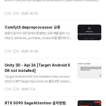
ensor b (44) at non-singleton dimension 4 ] input video의 resolution
의 원인이 16으로 나누어 떨어지지 않기 때문에 문제가 발생한다.예를 들서 width
712 x height 720의 영상이라고 하면. Width (가로): 712712 \16 = 44.516의
작성시간
0
0
2025. 10. 31.
배수가 아닙니다.Height (세로): 720720 \16 = 4516의 배수입니다. ✅ 해결책해
결하려면 영상을 인코딩하기 전에 가로 해상도를 16의 배수로 조정해야 합니다. 71
2 > 704 or 688 로 줄여서 영상의 양쪽 끝을 자른다. or 720으로 늘려서 검은색
ComfyUI dwpreprocessor 오류
으..
글 내용
경로의 길이가 너무 길어서 발생하는 오류.예를 들어: Co
mfyUI_windows_portable_nvidia (바깥 폴더에 이와
같은 긴 폴더명이 있으면 간단하게 ComfyUI로 폴더명을
변경하면 해결된다.
작성시간
0
0
2025. 10. 30.
Unity 3D - Api 36 [Target Android S
DK not installed]
글 내용
Target Android SDK not installed Unity version
2022.3.8f1Target Api Level 36 필요사항: Android
Studio 설치 > more Action > SDK Manager - And
작성시간
0
0
2025. 7. 4.
roid SDK Api Lvel 36 체크 > SDK Tools - Andorid
SDK-Tools 36, Android SDK Command-line Too
ls 체크 > Apply. --- Android Studio SDK Location
RTX 5090 SageAttention 설치방법.
(C:\Users\XXXX\AppData\Local\Android\Sdk)으
글 내용