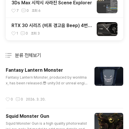
3Ds Max 시작시 사라진 Scene Explorer
7
0
조회
6
RTX 30 시리즈 (비프 경고음 Beep) 4번:
RTX 3090, RTX3080
1
0
조회
3
분류 전체보기
주요 글 목록
Fantasy Lantern Monster
글 내용
Fantasy Lantern Monster, produced by wonilma
x, has been released.😎 unity3d or unreal engin
e friendly. Unity 3D Store: https://assetstore.unit
y.com/publishers/68672 WONILMAX · Publisher
작성시간
0
0
2026. 3. 20.
Profile | Unity Asset StoreYonsei Univ in Korea.
Development and Release Daisia mobile RPG g
ames on google play store using Unity 3D. Styli
Squid Monster Gun
zed 3D models and animations on YouTubeass
글 내용
etstore.unity.comhttps://youtu..
Squid Monster Gun is a high quality photorealist