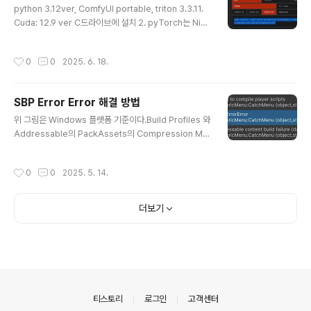
python 3.12ver, ComfyUI portable, triton 3.3.11.
로 이동해서 platforms 폴더 내부의 android-36 과 bu
Cuda: 12.9 ver C드라이브에 설치 2. pyTorch는 Nigh
ild-Tools 폴더의 36.0.0 폴더를 > Unity3D의 내장된
tly cuda12.8 버전만약 (venv) 또는 Python Embede
android..
d 폴더가 내장된 가상환경 프로그램 이라면 파이썬 실행파
작성시간
0
0
2025. 6. 18.
일이 있는 곳에서 아래 예시와 같이 위 Command를 실행
해야한다.cd C:\Python\Python310 .\python.exe -
m pip install --pre torch torchvision torchaudio
SBP Error Error 해결 방법
--index-url https://download.pytorch.org/whl/ni
글 내용
ghtly/cu1283. SageAttention 설치 - E:\Ai\ComfyU
위 그림은 Windows 플랫폼 기준이다.Build Profiles 와
I_windows_portabl..
Addressable의 PackAssets의 Compression Met
hod가 일치 해야한다.빌드 오류가 발생한다.
작성시간
0
0
2025. 5. 14.
더보기
의안내
티스토리
로그인
고객센터