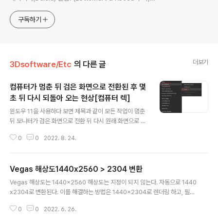
C*ream 사업 프로젝트 참여. 개인정보처리방침 -
https://wonilmax.tistory.com/5
구독하기
더보기
3Dsoftware/Etc
의 다른 글
컴퓨터가 멈춘 뒤 검은 화면으로 전환된 후 몇
초 뒤 다시 되돌아 오는 현상[컴퓨터 렉]
글 내용
윈도우 11을 사용하다 보면 제목과 같이 모든 작업이 멈춘
뒤 모니터가 검은 화면으로 전환 뒤 다시 원래 화면으로 돌
아 오는 현상이 있다. 이 때 작업관리자를 켜보면 뉴스 및
0
0
2022. 8. 24.
관심사 Searching라는 Window Edge 가 메모리를 9
9% 잡아먹고 있다. 이는 인터넷 익스플로어에서 뉴스 및
관심사를 자동으로 실시간 서치하는 과정에서 메모리를 엄
Vegas 해상도1440x2560 > 2304 변환
청나게 잡아먹는 현상이다. 이는 아래와 같이 뉴스 및 관심
글 내용
사를 꺼줌으로써 해결 할 수 있다. >> 윈도우 아래 Bar(노
Vegas 해상도는 1440x2560 해상도는 지정이 되지 않는다. 자동으로 1440
란색 박스) 마우스 오른쪽 클릭 > 뉴스 및 관심사 > 끄기.
x2304로 변환된다. 이를 해결하는 방법은 1440x2304로 렌더링 하고, 필자
는 아래 사이트에서 이 영상의 해상도를 강제로 1440x2560로 변경하였다. h
0
0
2022. 6. 26.
ttps://www.resize-video.com/ko/ 온라인에서 무료로 비디오의 크기를