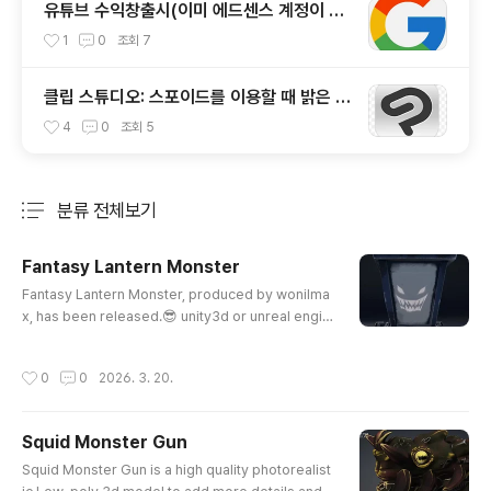
유튜브 수익창출시(이미 에드센스 계정이 있
는 경우 vs 없는 경우) 주의할점
1
0
조회
7
클립 스튜디오: 스포이드를 이용할 때 밝은 색
상이 뽑히는 오류 해결.
4
0
조회
5
분류 전체보기
주요 글 목록
Fantasy Lantern Monster
글 내용
Fantasy Lantern Monster, produced by wonilma
x, has been released.😎 unity3d or unreal engin
e friendly. Unity 3D Store: https://assetstore.unit
y.com/publishers/68672 WONILMAX · Publisher
작성시간
0
0
2026. 3. 20.
Profile | Unity Asset StoreYonsei Univ in Korea.
Development and Release Daisia mobile RPG g
ames on google play store using Unity 3D. Styli
Squid Monster Gun
zed 3D models and animations on YouTubeass
글 내용
etstore.unity.comhttps://youtu..
Squid Monster Gun is a high quality photorealist