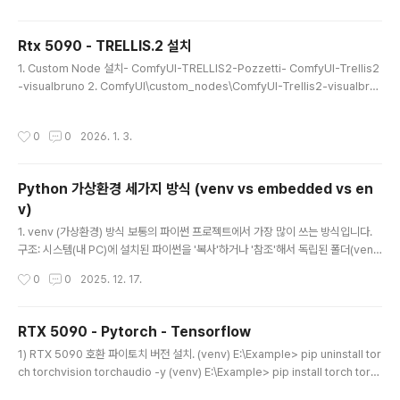
요. 귀여운 캐릭터들이 여러분의 운명을 결정하는 과정을
더욱 즐겁게 만들어 줄 것입니다! 구글 플레이 스토어: http
Rtx 5090 - TRELLIS.2 설치
s://play.google.com/store/apps/details?id=co
글 내용
m.wonilmax.rabbitladder
1. Custom Node 설치- ComfyUI-TRELLIS2-Pozzetti- ComfyUI-Trellis2
-visualbruno 2. ComfyUI\custom_nodes\ComfyUI-Trellis2-visualbru
no\wheels 폴더의 Windows \ Torch 280 의 Whl들을 자신의 버전에 맞는 whl
을 선택 ex) 312 해서 cumesh, flex_gemm, nvdiffrast, nvdiffrec_render,
작성시간
0
0
2026. 1. 3.
o_voxel 을 ComfyUI\python_embeded 폴더 환경에 모두 설치해 주어야 한
다. 3. Trellis2ImageToShape 오류 해결 방법No operator found for `me
mory_efficient_attention_forward` with..
Python 가상환경 세가지 방식 (venv vs embedded vs en
v)
글 내용
1. venv (가상환경) 방식 보통의 파이썬 프로젝트에서 가장 많이 쓰는 방식입니다.
구조: 시스템(내 PC)에 설치된 파이썬을 '복사'하거나 '참조'해서 독립된 폴더(ven
v)를 만듭니다. 작동 방식: activate라는 과정을 통해 "지금부터는 이 폴더 안에 있
작성시간
0
0
2025. 12. 17.
는 파이썬과 라이브러리만 쓸 거야!"라고 선언하고 사용합니다. 장점: 프로젝트마다
라이브러리 버전(예: 파이토치 버전)을 다르게 관리하기 편합니다. 단점: 내 PC에 기
본적으로 파이썬이 설치되어 있어야 만들 수 있습니다. 2. Embedded (내장형) 방
RTX 5090 - Pytorch - Tensorflow
식 ComfyUI Portable이 사용하는 방식입니다.구조: 파이썬 실행 파일과 필수 파
글 내용
1) RTX 5090 호환 파이토치 버전 설치. (venv) E:\Example> pip uninstall tor
일들을 통째로 폴더(python_embedded)에 넣어버린 형태입니다. 작동 방식: 별
ch torchvision torchaudio -y (venv) E:\Example> pip install torch torc
도의 활성화(..
hvision torchaudio --index-url https://download.pytorch.org/whl/cu1