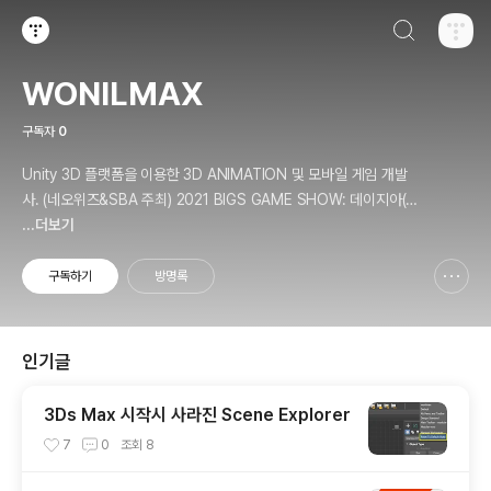
검색하기
티스토리
WONILMAX
구독자
0
Unity 3D 플랫폼을 이용한 3D ANIMATION 및 모바일 게임 개발
사. (네오위즈&SBA 주최) 2021 BIGS GAME SHOW: 데이지아(D
aisia) 출품. (LotteMart & Kocca 주최) C*ream 사업 프로젝트 참
...더보기
여. 개인정보처리방침 - https://wonilmax.tistory.com/5
구독하기
방명록
신고하기 레이어
열기
인기글
3Ds Max 시작시 사라진 Scene Explorer
7
0
조회
8