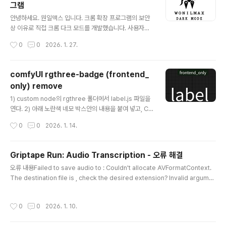
그램
스용으로 개..
글 내용
안녕하세요. 원일맥스 입니다. 크롬 확장 프로그램의 보안
상 이유로 직접 크롬 다크 모드를 개발했습니다. 사용자의
개인정보 탈취나 악성코드가 전혀 없는 매우 안전하고 깨
작성시간
0
0
2026. 1. 27.
끗한 크롬 확장프로그램입니다. 기존에 사용하던 다크 모
드 프로그램이 악성 개인정보 탈취 이슈가 있어서 직접 개
발했습니다. 영상 가이드를 따라 차근차근 설치하시면 누
comfyUI rgthree-badge (frontend_
구나 쉽게 다크 모드를 적용할 수 있습니다. 무료로 제공되
only) remove
는 이 프로그램은 시력 보호와 배터리 절약은 물론, 작업 집
글 내용
중력을 높이는 데에도 큰 도움이 됩니다. https://youtu.b
1) custom node의 rgthree 폴더에서 label.js 파일을
e/vPnAwXd0y38?si=8CcnnGmr127n80Ao Dow
연다. 2) 아래 노란색 네모 박스안의 내용을 붙여 넣고, Co
nload Link: https://chromewebstore.google.co
mfy UI 재시작.
작성시간
0
0
2026. 1. 14.
m/detail/moffmecikcpdgdfjdbd..
Griptape Run: Audio Transcription - 오류 해결
글 내용
오류 내용Failed to save audio to : Couldn't allocate AVFormatContext.
The destination file is , check the desired extension? Invalid argume
nt ComfyUI\custom_nodes\comfyui-griptape\nodes\tasks 의 gtUIBas
eAudioTask.py 파일을 수정한다. 수정 전 def save_audio_tempfile(self, au
작성시간
0
0
2026. 1. 10.
dio_data): import torchaudio temp_files = [] for waveform in audio_da
ta["waveform"]: with tempfile.NamedTemp..