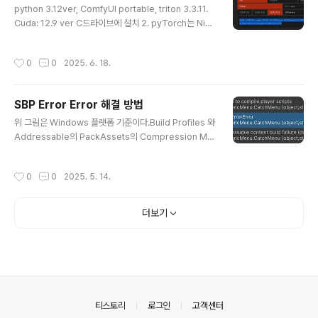
python 3.12ver, ComfyUI portable, triton 3.3.11.
로 이동해서 platforms 폴더 내부의 android-36 과 bu
Cuda: 12.9 ver C드라이브에 설치 2. pyTorch는 Nigh
ild-Tools 폴더의 36.0.0 폴더를 > Unity3D의 내장된
tly cuda12.8 버전만약 (venv) 또는 Python Embede
android..
d 폴더가 내장된 가상환경 프로그램 이라면 파이썬 실행파
작성시간
0
0
2025. 6. 18.
일이 있는 곳에서 아래 예시와 같이 위 Command를 실행
해야한다.cd C:\Python\Python310 .\python.exe -
m pip install --pre torch torchvision torchaudio
SBP Error Error 해결 방법
--index-url https://download.pytorch.org/whl/ni
글 내용
ghtly/cu1283. SageAttention 설치 - E:\Ai\ComfyU
위 그림은 Windows 플랫폼 기준이다.Build Profiles 와
I_windows_portabl..
Addressable의 PackAssets의 Compression Met
hod가 일치 해야한다.빌드 오류가 발생한다.
작성시간
0
0
2025. 5. 14.
더보기
의안내
티스토리
로그인
고객센터