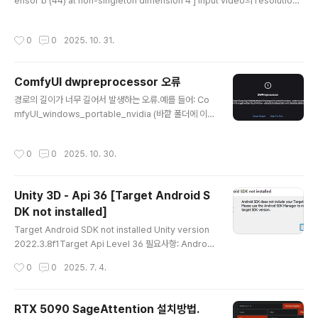
ensor b (44) at non-singleton dimension 4 ] input video의 resolution
의 원인이 16으로 나누어 떨어지지 않기 때문에 문제가 발생한다.예를 들서 width
712 x height 720의 영상이라고 하면. Width (가로): 712712 \16 = 44.516의
작성시간
0
0
2025. 10. 31.
배수가 아닙니다.Height (세로): 720720 \16 = 4516의 배수입니다. ✅ 해결책해
결하려면 영상을 인코딩하기 전에 가로 해상도를 16의 배수로 조정해야 합니다. 71
2 > 704 or 688 로 줄여서 영상의 양쪽 끝을 자른다. or 720으로 늘려서 검은색
ComfyUI dwpreprocessor 오류
으..
글 내용
경로의 길이가 너무 길어서 발생하는 오류.예를 들어: Co
mfyUI_windows_portable_nvidia (바깥 폴더에 이와
같은 긴 폴더명이 있으면 간단하게 ComfyUI로 폴더명을
변경하면 해결된다.
작성시간
0
0
2025. 10. 30.
Unity 3D - Api 36 [Target Android S
DK not installed]
글 내용
Target Android SDK not installed Unity version
2022.3.8f1Target Api Level 36 필요사항: Android
Studio 설치 > more Action > SDK Manager - And
작성시간
0
0
2025. 7. 4.
roid SDK Api Lvel 36 체크 > SDK Tools - Andorid
SDK-Tools 36, Android SDK Command-line Too
ls 체크 > Apply. --- Android Studio SDK Location
RTX 5090 SageAttention 설치방법.
(C:\Users\XXXX\AppData\Local\Android\Sdk)으
글 내용