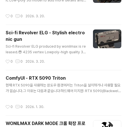
ic Low-poly 3d model to add more details and r
ealism to your rendering projects. Low-poly co
unt, assets are ready to use on most used gam
작성시간
0
0
2026. 3. 20.
e engines such as Unreal, Unity3D, FPS or third-
person shooter games.Unity 3D Store: https://a
ssetstore.unity.com/publishers/68672Cgtrade
Sci-fi Revolver ELG - Stylish electro
r: https://www.cgtrader.com/3d-models/militar
nic gun
y/gun/squid-monster-gun Squid ..
글 내용
Sci-fi Revolver ELG produced by wonilmax is re
leased.😎 4235 vertex Lowpoly-high quality 3d
model. unity3d or unreal engine friendly. Unity 3
작성시간
0
0
2026. 3. 20.
D Store: https://assetstore.unity.com/publisher
s/68672CG Trader: https://www.cgtrader.com/3
d-models/military/gun/sci-fi-revolver-elg SCI-F
ComfyUI - RTX 5090 Triton
I REVOLVER ELG | 3D modelModel available for
글 내용
현재 RTX 5090을 사용하는 윈도우 환경에서는 Triton을 설치하거나 사용할 필요
download in Autodesk FBX format. Visit CGTrad
가 없습니다.그 이유는 다음과 같습니다:하드웨어 미지원: RTX 5090(Blackwell
er and browse more than 1 mi..
아키텍처)은 너무 최신 제품이라, 현재 윈도우용 Triton이 이 카드를 어떻게 다뤄야
하는지(sm_120 등)에 대한 코드가 아직 완성되지 않았습니다. 그래서 아까와 같은
작성시간
0
0
2026. 1. 30.
LLVM ERROR가 발생하는 것입니다.가성비 낮은 성능 이득: Triton(torch.compi
le)은 보통 모델을 반복 실행할 때 컴파일을 통해 속도를 10~20% 정도 높여주는 역
할을 합니다. 하지만 5090은 하드웨어 자체의 깡성능이 워낙 압도적이라, 컴파일
WONILMAX DARK MODE 크롬 확장 프로
없이 실행해도 이미 충분히 빠릅니다.윈도우 환경의 불안정성: Triton은 본래 리눅