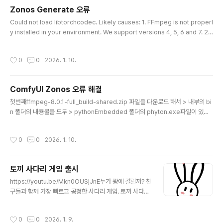
Zonos Generate 오류
글 내용
Could not load libtorchcodec. Likely causes: 1. FFmpeg is not properl
y installed in your environment. We support versions 4, 5, 6 and 7. 2.
The PyTorch version (2.9.1+cu128) is not compatible with this versio
n of TorchCodec. Refer to the version compatibility table: https://gith
작성시간
0
0
2026. 1. 10.
ub.com/pytorch/torchcodec?tab=readme-ov-file#installing-torchco
dec.3. Another runtime dependency; see exceptions below...
ComfyUI Zonos 오류 해결
글 내용
첫번째ffmpeg-8.0.1-full_build-shared.zip 파일을 다운로드 해서 > 내부의 bi
n 폴더의 내용물을 모두 > pythonEmbedded 폴더의 phyton.exe파일이 있는
위치에 복사해서 넣기. 오류 내용ZonosGenerate Failed to save audio to : C
ouldn't allocate AVFormatContext. The destination file is , check the d
작성시간
0
0
2026. 1. 10.
esired extension? Invalid argument 두번째ComfyUI\custom_nodes\C
omfyUI-Zonos > Zonos.py 의 내용을 아래와 같이 수정. 370 line - 379 line
(원본) for (batch_number, waveform..
토끼 사다리 게임 출시
글 내용
https://youtu.be/Mkn0OUSjJnE누가 꽝에 걸릴까? 친
구들과 함께 가장 빠르고 공정한 사다리 게임. 토끼 사다리
는 친숙한 사다리타기 규칙을 모바일 환경에 최적화하여
구현한 게임입니다. 모임이나 회식, 간단한 내기 상황에서
작성시간
0
0
2026. 1. 9.
공정하고 재미있게 결과를 결정하고 싶을 때 사용해 보세