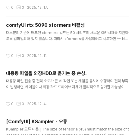
28 2) 파이토치 설치 후 Pytorch가 RTX 5090을 인식하는지 확인하는 방법(ven
작성시간
0
0
2025. 12. 17.
v) E:\Example> python -c "import torch; print('CUDA 사용 가능:', torch.c
uda.is_available()); print('장치 이름:', torch.cuda.get_device_name(0))"
CUDA 사용 ..
comfyUI rtx 5090 xformers 비활성
글 내용
대부분의 기존에 배포된 xformers 빌드는 50 시리즈의 새로운 아키텍처를 지원하
도록 컴파일되어 있지 않습니다. 따라서 xformers를 사용하려고 시도하면 ** Not
ImplementedError: requires device with capability **와 같은 호환성 오
류가 발생하거나, 아예 작동하지 않습니다. 해결책run_nvidia_gpu.bat 파일을 메
작성시간
0
0
2025. 12. 11.
모장으로 연다. 아래와 같이 수정해 준다..\python_embeded\python.exe -s
ComfyUI\main.py --use-pytorch-cross-attention --disable-xformers
비활성화 이유: 충돌 문제, RTX 5090과 같은 50 시리즈(Blackwell 아키텍처) G
대용량 파일을 외장HDD로 옮기는 중 손상.
PU를 사용한다면 xfor..
글 내용
대용량 파일 전송 중 전력 소모가 큰 AI 작업 또는 게임을 동시에 수행하여 전력 부족
이 발생하면, 케이블이나 외장 하드 드라이브 자체가 물리적으로 망가질 가능성이 있
습니다. (실제로 손상이 갔을경우 폴더를 눌러도 반응이 없고, 멈추는 현상 등이 발생
합니다. 이때는 재부팅 후, 일단 케이블을 바꿔보세요.) ⚡ 전력 부족과 기기 손상 가
작성시간
0
0
2025. 12. 4.
능성1. 외장 하드 드라이브 (External HDD) 손상갑작스러운 작동 중단: 외장 HDD
는 작동하는 동안 일정하고 안정적인 전력을 필요로 합니다. AI 작업으로 인해 시스
템 전체 전력이 순간적으로 부족해지면, HDD가 필요로 하는 전력을 공급받지 못하
[ComfyUI] KSampler - 오류
고 갑자기 작동을 멈추거나 불안정해질 수 있습니다.데이터 손상 및 논리적 오류: 작
글 내용
동 중 갑자기 전원이 끊기거나 불안정..
KSampler 오류 내용.[ The size of tensor a (45) must match the size of t