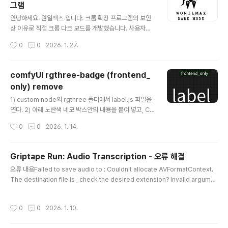
그램
스용으로 개..
글 내용
안녕하세요. 원일맥스 입니다. 크롬 확장 프로그램의 보안
상 이유로 직접 크롬 다크 모드를 개발했습니다. 사용자의
개인정보 탈취나 악성코드가 전혀 없는 매우 안전하고 깨
작성시간
0
0
2026. 1. 27.
끗한 크롬 확장프로그램입니다. 기존에 사용하던 다크 모
드 프로그램이 악성 개인정보 탈취 이슈가 있어서 직접 개
발했습니다. 영상 가이드를 따라 차근차근 설치하시면 누
comfyUI rgthree-badge (frontend_
구나 쉽게 다크 모드를 적용할 수 있습니다. 무료로 제공되
only) remove
는 이 프로그램은 시력 보호와 배터리 절약은 물론, 작업 집
글 내용
중력을 높이는 데에도 큰 도움이 됩니다. https://youtu.b
1) custom node의 rgthree 폴더에서 label.js 파일을
e/vPnAwXd0y38?si=8CcnnGmr127n80Ao Dow
연다. 2) 아래 노란색 네모 박스안의 내용을 붙여 넣고, Co
nload Link: https://chromewebstore.google.co
mfy UI 재시작.
작성시간
0
0
2026. 1. 14.
m/detail/moffmecikcpdgdfjdbd..
Griptape Run: Audio Transcription - 오류 해결
글 내용
오류 내용Failed to save audio to : Couldn't allocate AVFormatContext.
The destination file is , check the desired extension? Invalid argume
nt ComfyUI\custom_nodes\comfyui-griptape\nodes\tasks 의 gtUIBas
eAudioTask.py 파일을 수정한다. 수정 전 def save_audio_tempfile(self, au
작성시간
0
0
2026. 1. 10.
dio_data): import torchaudio temp_files = [] for waveform in audio_da
ta["waveform"]: with tempfile.NamedTemp..