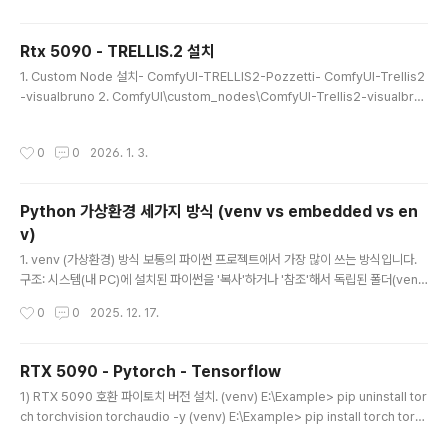
요. 귀여운 캐릭터들이 여러분의 운명을 결정하는 과정을
더욱 즐겁게 만들어 줄 것입니다! 구글 플레이 스토어: http
Rtx 5090 - TRELLIS.2 설치
s://play.google.com/store/apps/details?id=co
글 내용
m.wonilmax.rabbitladder
1. Custom Node 설치- ComfyUI-TRELLIS2-Pozzetti- ComfyUI-Trellis2
-visualbruno 2. ComfyUI\custom_nodes\ComfyUI-Trellis2-visualbru
no\wheels 폴더의 Windows \ Torch 280 의 Whl들을 자신의 버전에 맞는 whl
을 선택 ex) 312 해서 cumesh, flex_gemm, nvdiffrast, nvdiffrec_render,
작성시간
0
0
2026. 1. 3.
o_voxel 을 ComfyUI\python_embeded 폴더 환경에 모두 설치해 주어야 한
다. 3. Trellis2ImageToShape 오류 해결 방법No operator found for `me
mory_efficient_attention_forward` with..
Python 가상환경 세가지 방식 (venv vs embedded vs en
v)
글 내용
1. venv (가상환경) 방식 보통의 파이썬 프로젝트에서 가장 많이 쓰는 방식입니다.
구조: 시스템(내 PC)에 설치된 파이썬을 '복사'하거나 '참조'해서 독립된 폴더(ven
v)를 만듭니다. 작동 방식: activate라는 과정을 통해 "지금부터는 이 폴더 안에 있
작성시간
0
0
2025. 12. 17.
는 파이썬과 라이브러리만 쓸 거야!"라고 선언하고 사용합니다. 장점: 프로젝트마다
라이브러리 버전(예: 파이토치 버전)을 다르게 관리하기 편합니다. 단점: 내 PC에 기
본적으로 파이썬이 설치되어 있어야 만들 수 있습니다. 2. Embedded (내장형) 방
RTX 5090 - Pytorch - Tensorflow
식 ComfyUI Portable이 사용하는 방식입니다.구조: 파이썬 실행 파일과 필수 파
글 내용
1) RTX 5090 호환 파이토치 버전 설치. (venv) E:\Example> pip uninstall tor
일들을 통째로 폴더(python_embedded)에 넣어버린 형태입니다. 작동 방식: 별
ch torchvision torchaudio -y (venv) E:\Example> pip install torch torc
도의 활성화(..
hvision torchaudio --index-url https://download.pytorch.org/whl/cu1