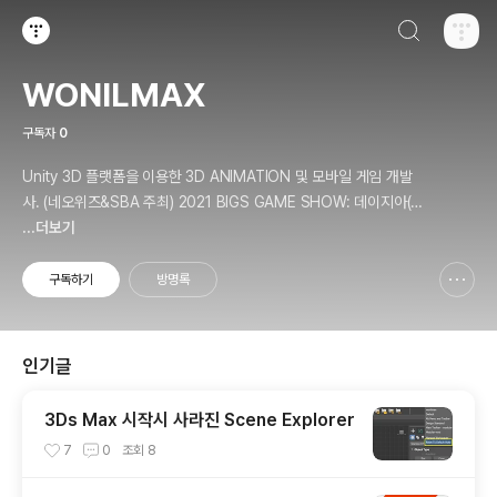
검색하기
티스토리
WONILMAX
구독자
0
Unity 3D 플랫폼을 이용한 3D ANIMATION 및 모바일 게임 개발
사. (네오위즈&SBA 주최) 2021 BIGS GAME SHOW: 데이지아(D
aisia) 출품. (LotteMart & Kocca 주최) C*ream 사업 프로젝트 참
...더보기
여. 개인정보처리방침 - https://wonilmax.tistory.com/5
구독하기
방명록
신고하기 레이어
열기
인기글
3Ds Max 시작시 사라진 Scene Explorer
7
0
조회
8