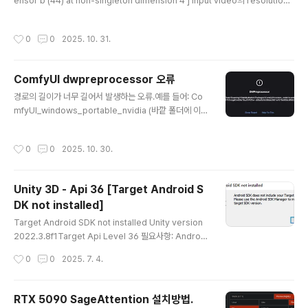
ensor b (44) at non-singleton dimension 4 ] input video의 resolution
의 원인이 16으로 나누어 떨어지지 않기 때문에 문제가 발생한다.예를 들서 width
712 x height 720의 영상이라고 하면. Width (가로): 712712 \16 = 44.516의
작성시간
0
0
2025. 10. 31.
배수가 아닙니다.Height (세로): 720720 \16 = 4516의 배수입니다. ✅ 해결책해
결하려면 영상을 인코딩하기 전에 가로 해상도를 16의 배수로 조정해야 합니다. 71
2 > 704 or 688 로 줄여서 영상의 양쪽 끝을 자른다. or 720으로 늘려서 검은색
ComfyUI dwpreprocessor 오류
으..
글 내용
경로의 길이가 너무 길어서 발생하는 오류.예를 들어: Co
mfyUI_windows_portable_nvidia (바깥 폴더에 이와
같은 긴 폴더명이 있으면 간단하게 ComfyUI로 폴더명을
변경하면 해결된다.
작성시간
0
0
2025. 10. 30.
Unity 3D - Api 36 [Target Android S
DK not installed]
글 내용
Target Android SDK not installed Unity version
2022.3.8f1Target Api Level 36 필요사항: Android
Studio 설치 > more Action > SDK Manager - And
작성시간
0
0
2025. 7. 4.
roid SDK Api Lvel 36 체크 > SDK Tools - Andorid
SDK-Tools 36, Android SDK Command-line Too
ls 체크 > Apply. --- Android Studio SDK Location
RTX 5090 SageAttention 설치방법.
(C:\Users\XXXX\AppData\Local\Android\Sdk)으
글 내용