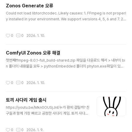
Zonos Generate 오류
글 내용
Could not load libtorchcodec. Likely causes: 1. FFmpeg is not properl
y installed in your environment. We support versions 4, 5, 6 and 7. 2.
The PyTorch version (2.9.1+cu128) is not compatible with this versio
n of TorchCodec. Refer to the version compatibility table: https://gith
작성시간
0
0
2026. 1. 10.
ub.com/pytorch/torchcodec?tab=readme-ov-file#installing-torchco
dec.3. Another runtime dependency; see exceptions below...
ComfyUI Zonos 오류 해결
글 내용
첫번째ffmpeg-8.0.1-full_build-shared.zip 파일을 다운로드 해서 > 내부의 bi
n 폴더의 내용물을 모두 > pythonEmbedded 폴더의 phyton.exe파일이 있는
위치에 복사해서 넣기. 오류 내용ZonosGenerate Failed to save audio to : C
ouldn't allocate AVFormatContext. The destination file is , check the d
작성시간
0
0
2026. 1. 10.
esired extension? Invalid argument 두번째ComfyUI\custom_nodes\C
omfyUI-Zonos > Zonos.py 의 내용을 아래와 같이 수정. 370 line - 379 line
(원본) for (batch_number, waveform..
토끼 사다리 게임 출시
글 내용
https://youtu.be/Mkn0OUSjJnE누가 꽝에 걸릴까? 친
구들과 함께 가장 빠르고 공정한 사다리 게임. 토끼 사다리
는 친숙한 사다리타기 규칙을 모바일 환경에 최적화하여
구현한 게임입니다. 모임이나 회식, 간단한 내기 상황에서
작성시간
0
0
2026. 1. 9.
공정하고 재미있게 결과를 결정하고 싶을 때 사용해 보세