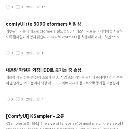
28 2) 파이토치 설치 후 Pytorch가 RTX 5090을 인식하는지 확인하는 방법(ven
작성시간
0
0
2025. 12. 17.
v) E:\Example> python -c "import torch; print('CUDA 사용 가능:', torch.c
uda.is_available()); print('장치 이름:', torch.cuda.get_device_name(0))"
CUDA 사용 ..
comfyUI rtx 5090 xformers 비활성
글 내용
대부분의 기존에 배포된 xformers 빌드는 50 시리즈의 새로운 아키텍처를 지원하
도록 컴파일되어 있지 않습니다. 따라서 xformers를 사용하려고 시도하면 ** Not
ImplementedError: requires device with capability **와 같은 호환성 오
류가 발생하거나, 아예 작동하지 않습니다. 해결책run_nvidia_gpu.bat 파일을 메
작성시간
0
0
2025. 12. 11.
모장으로 연다. 아래와 같이 수정해 준다..\python_embeded\python.exe -s
ComfyUI\main.py --use-pytorch-cross-attention --disable-xformers
비활성화 이유: 충돌 문제, RTX 5090과 같은 50 시리즈(Blackwell 아키텍처) G
대용량 파일을 외장HDD로 옮기는 중 손상.
PU를 사용한다면 xfor..
글 내용
대용량 파일 전송 중 전력 소모가 큰 AI 작업 또는 게임을 동시에 수행하여 전력 부족
이 발생하면, 케이블이나 외장 하드 드라이브 자체가 물리적으로 망가질 가능성이 있
습니다. (실제로 손상이 갔을경우 폴더를 눌러도 반응이 없고, 멈추는 현상 등이 발생
합니다. 이때는 재부팅 후, 일단 케이블을 바꿔보세요.) ⚡ 전력 부족과 기기 손상 가
작성시간
0
0
2025. 12. 4.
능성1. 외장 하드 드라이브 (External HDD) 손상갑작스러운 작동 중단: 외장 HDD
는 작동하는 동안 일정하고 안정적인 전력을 필요로 합니다. AI 작업으로 인해 시스
템 전체 전력이 순간적으로 부족해지면, HDD가 필요로 하는 전력을 공급받지 못하
[ComfyUI] KSampler - 오류
고 갑자기 작동을 멈추거나 불안정해질 수 있습니다.데이터 손상 및 논리적 오류: 작
글 내용
동 중 갑자기 전원이 끊기거나 불안정..
KSampler 오류 내용.[ The size of tensor a (45) must match the size of t