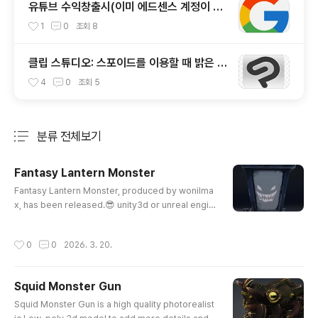
유튜브 수익창출시(이미 에드센스 계정이 있
는 경우 vs 없는 경우) 주의할점
1
0
조회
8
클립 스튜디오: 스포이드를 이용할 때 밝은 색
상이 뽑히는 오류 해결.
4
0
조회
5
분류 전체보기
주요 글 목록
Fantasy Lantern Monster
글 내용
Fantasy Lantern Monster, produced by wonilma
x, has been released.😎 unity3d or unreal engin
e friendly. Unity 3D Store: https://assetstore.unit
y.com/publishers/68672 WONILMAX · Publisher
작성시간
0
0
2026. 3. 20.
Profile | Unity Asset StoreYonsei Univ in Korea.
Development and Release Daisia mobile RPG g
ames on google play store using Unity 3D. Styli
Squid Monster Gun
zed 3D models and animations on YouTubeass
글 내용
etstore.unity.comhttps://youtu..
Squid Monster Gun is a high quality photorealist