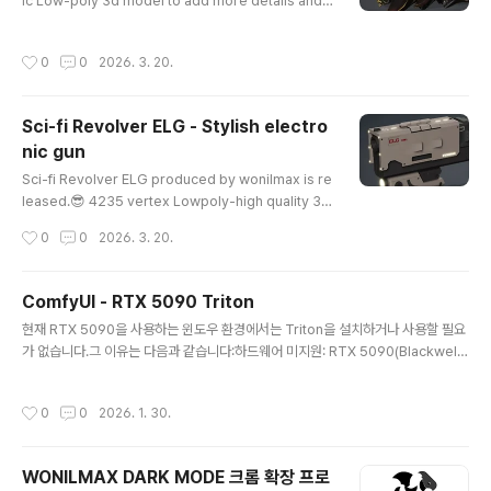
ic Low-poly 3d model to add more details and r
ealism to your rendering projects. Low-poly co
unt, assets are ready to use on most used gam
작성시간
0
0
2026. 3. 20.
e engines such as Unreal, Unity3D, FPS or third-
person shooter games.Unity 3D Store: https://a
ssetstore.unity.com/publishers/68672Cgtrade
Sci-fi Revolver ELG - Stylish electro
r: https://www.cgtrader.com/3d-models/militar
nic gun
y/gun/squid-monster-gun Squid ..
글 내용
Sci-fi Revolver ELG produced by wonilmax is re
leased.😎 4235 vertex Lowpoly-high quality 3d
model. unity3d or unreal engine friendly. Unity 3
작성시간
0
0
2026. 3. 20.
D Store: https://assetstore.unity.com/publisher
s/68672CG Trader: https://www.cgtrader.com/3
d-models/military/gun/sci-fi-revolver-elg SCI-F
ComfyUI - RTX 5090 Triton
I REVOLVER ELG | 3D modelModel available for
글 내용
현재 RTX 5090을 사용하는 윈도우 환경에서는 Triton을 설치하거나 사용할 필요
download in Autodesk FBX format. Visit CGTrad
가 없습니다.그 이유는 다음과 같습니다:하드웨어 미지원: RTX 5090(Blackwell
er and browse more than 1 mi..
아키텍처)은 너무 최신 제품이라, 현재 윈도우용 Triton이 이 카드를 어떻게 다뤄야
하는지(sm_120 등)에 대한 코드가 아직 완성되지 않았습니다. 그래서 아까와 같은
작성시간
0
0
2026. 1. 30.
LLVM ERROR가 발생하는 것입니다.가성비 낮은 성능 이득: Triton(torch.compi
le)은 보통 모델을 반복 실행할 때 컴파일을 통해 속도를 10~20% 정도 높여주는 역
할을 합니다. 하지만 5090은 하드웨어 자체의 깡성능이 워낙 압도적이라, 컴파일
WONILMAX DARK MODE 크롬 확장 프로
없이 실행해도 이미 충분히 빠릅니다.윈도우 환경의 불안정성: Triton은 본래 리눅