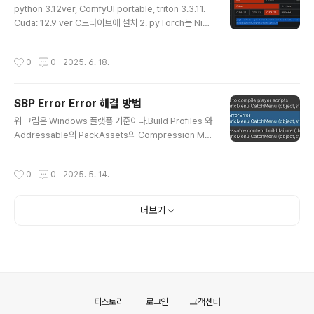
python 3.12ver, ComfyUI portable, triton 3.3.11.
로 이동해서 platforms 폴더 내부의 android-36 과 bu
Cuda: 12.9 ver C드라이브에 설치 2. pyTorch는 Nigh
ild-Tools 폴더의 36.0.0 폴더를 > Unity3D의 내장된
tly cuda12.8 버전만약 (venv) 또는 Python Embede
android..
d 폴더가 내장된 가상환경 프로그램 이라면 파이썬 실행파
작성시간
0
0
2025. 6. 18.
일이 있는 곳에서 아래 예시와 같이 위 Command를 실행
해야한다.cd C:\Python\Python310 .\python.exe -
m pip install --pre torch torchvision torchaudio
SBP Error Error 해결 방법
--index-url https://download.pytorch.org/whl/ni
글 내용
ghtly/cu1283. SageAttention 설치 - E:\Ai\ComfyU
위 그림은 Windows 플랫폼 기준이다.Build Profiles 와
I_windows_portabl..
Addressable의 PackAssets의 Compression Met
hod가 일치 해야한다.빌드 오류가 발생한다.
작성시간
0
0
2025. 5. 14.
더보기
의안내
티스토리
로그인
고객센터