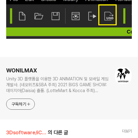
로그 정보
WONILMAX
Unity 3D 플랫폼을 이용한 3D ANIMATION 및 모바일 게임
개발사. (네오위즈&SBA 주최) 2021 BIGS GAME SHOW:
데이지아(Daisia) 출품. (LotteMart & Kocca 주최)
C*ream 사업 프로젝트 참여. 개인정보처리방침 -
https://wonilmax.tistory.com/5
구독하기
더보기
3Dsoftware/iClone
의 다른 글