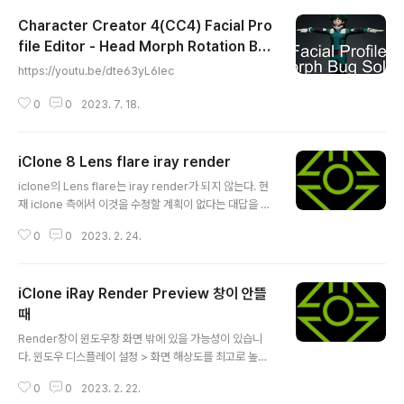
Character Creator 4(CC4) Facial Pro
file Editor - Head Morph Rotation Bu
글 내용
g | reallusion
https://youtu.be/dte63yL6Iec
0
0
2023. 7. 18.
iClone 8 Lens flare iray render
글 내용
iclone의 Lens flare는 iray render가 되지 않는다. 현
재 iclone 측에서 이것을 수정할 계획이 없다는 대답을 들
었다.
0
0
2023. 2. 24.
iClone iRay Render Preview 창이 안뜰
때
글 내용
Render창이 윈도우창 화면 밖에 있을 가능성이 있습니
다. 윈도우 디스플레이 설정 > 화면 해상도를 최고로 높혀 i
Ray Render Preview 창을 켜보시는 것을 추천드립니
0
0
2023. 2. 22.
다. 그래도 창이 나오지 않으면, 해상도를 최대로 높인 상태