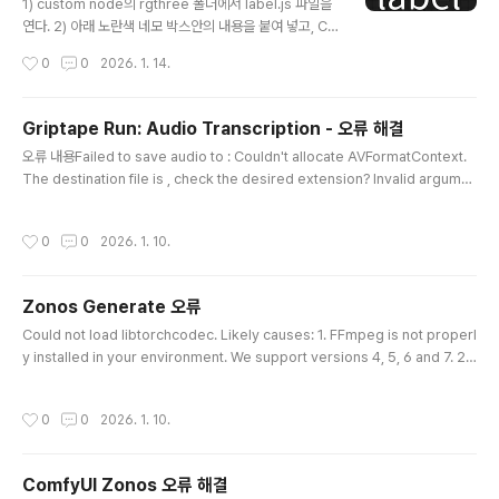
1) custom node의 rgthree 폴더에서 label.js 파일을
연다. 2) 아래 노란색 네모 박스안의 내용을 붙여 넣고, Co
mfy UI 재시작.
작성시간
0
0
2026. 1. 14.
Griptape Run: Audio Transcription - 오류 해결
글 내용
오류 내용Failed to save audio to : Couldn't allocate AVFormatContext.
The destination file is , check the desired extension? Invalid argume
nt ComfyUI\custom_nodes\comfyui-griptape\nodes\tasks 의 gtUIBas
eAudioTask.py 파일을 수정한다. 수정 전 def save_audio_tempfile(self, au
작성시간
0
0
2026. 1. 10.
dio_data): import torchaudio temp_files = [] for waveform in audio_da
ta["waveform"]: with tempfile.NamedTemp..
Zonos Generate 오류
글 내용
Could not load libtorchcodec. Likely causes: 1. FFmpeg is not properl
y installed in your environment. We support versions 4, 5, 6 and 7. 2.
The PyTorch version (2.9.1+cu128) is not compatible with this versio
n of TorchCodec. Refer to the version compatibility table: https://gith
작성시간
0
0
2026. 1. 10.
ub.com/pytorch/torchcodec?tab=readme-ov-file#installing-torchco
dec.3. Another runtime dependency; see exceptions below...
ComfyUI Zonos 오류 해결
글 내용