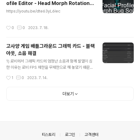
ofile Editor - Head Morph Rotation B
youtube.com This is a 3D story RPG game🎮 de
글 내용
ug | reallusion
veloped by WONILMAX. Experience an exciting
https://youtu.be/dte63yL6Iec
adventure in an..
작성시간
0
0
2023. 7. 18.
고사양 게임 배틀그라운드 그래픽 카드 - 블랙
아웃, 소음 해결
글 내용
1) 로비에서 그래픽 카드에 엄청난 소음과 함께 발열이 심
한 이유는 로비 FPS 제한을 무제한으로 해 놓았기 때문입
니다. 초당 이미지를 엄청나게 찍어 내기 때문에 발열이 심
작성시간
1
0
2023. 7. 14.
할 수 밖에 없습니다. 너무 과열 되면 그래픽카드는 블랙아
웃 될 수 있고, 고사양 게임은 그래픽 카드 고장의 원인이
되기도 합니다. 로비 FPS 제한을 60FPS로 설정하면 소음
더보기
문제가 깔끔히 해결됩니다. 2) 인게임 FPS 도 마찬가지로
게임을 돌릴때 컴퓨터가 소음이 심하다면 100FPS로 줄이
는 것을 권장합니다. 그 외 안티얼라이싱, 텍스쳐, 이펙트
등도 사양을 높이면 높일 수록, 소음과 발열이 심해 지고,
블랙아웃이 올 수 있으니 주의하셔서 자신의 컴퓨터에 맞
게 설정을 하시면 됩니다. 3) 고사양 게임은 모두 해당되니
의안내
티스토리
로그인
고객센터
응용해서 사..