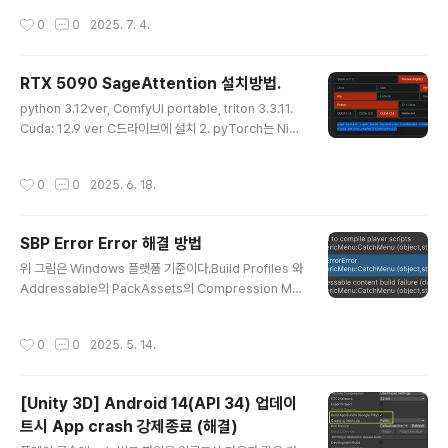
Studio 설치 > more Action > SDK Manager - And
작성시간
0
0
2025. 7. 4.
roid SDK Api Lvel 36 체크 > SDK Tools - Andorid
SDK-Tools 36, Android SDK Command-line Too
ls 체크 > Apply. --- Android Studio SDK Location
RTX 5090 SageAttention 설치방법.
(C:\Users\XXXX\AppData\Local\Android\Sdk)으
글 내용
python 3.12ver, ComfyUI portable, triton 3.3.11.
로 이동해서 platforms 폴더 내부의 android-36 과 bu
Cuda: 12.9 ver C드라이브에 설치 2. pyTorch는 Nigh
ild-Tools 폴더의 36.0.0 폴더를 > Unity3D의 내장된
tly cuda12.8 버전만약 (venv) 또는 Python Embede
android..
d 폴더가 내장된 가상환경 프로그램 이라면 파이썬 실행파
작성시간
0
0
2025. 6. 18.
일이 있는 곳에서 아래 예시와 같이 위 Command를 실행
해야한다.cd C:\Python\Python310 .\python.exe -
m pip install --pre torch torchvision torchaudio
SBP Error Error 해결 방법
--index-url https://download.pytorch.org/whl/ni
글 내용
ghtly/cu1283. SageAttention 설치 - E:\Ai\ComfyU
위 그림은 Windows 플랫폼 기준이다.Build Profiles 와
I_windows_portabl..
Addressable의 PackAssets의 Compression Met
hod가 일치 해야한다.빌드 오류가 발생한다.
작성시간
0
0
2025. 5. 14.
[Unity 3D] Android 14(API 34) 업데이
트시 App crash 강제종료 (해결)
글 내용