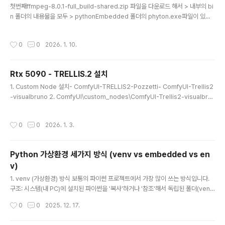
첫번째ffmpeg-8.0.1-full_build-shared.zip 파일을 다운로드 해서 > 내부의 bi
n 폴더의 내용물을 모두 > pythonEmbedded 폴더의 phyton.exe파일이 있는
위치에 복사해서 넣기. 오류 내용ZonosGenerate Failed to save audio to : C
ouldn't allocate AVFormatContext. The destination file is , check the d
작성시간
0
0
2026. 1. 10.
esired extension? Invalid argument 두번째ComfyUI\custom_nodes\C
omfyUI-Zonos > Zonos.py 의 내용을 아래와 같이 수정. 370 line - 379 line
(원본) for (batch_number, waveform..
Rtx 5090 - TRELLIS.2 설치
글 내용
1. Custom Node 설치- ComfyUI-TRELLIS2-Pozzetti- ComfyUI-Trellis2
-visualbruno 2. ComfyUI\custom_nodes\ComfyUI-Trellis2-visualbru
no\wheels 폴더의 Windows \ Torch 280 의 Whl들을 자신의 버전에 맞는 whl
을 선택 ex) 312 해서 cumesh, flex_gemm, nvdiffrast, nvdiffrec_render,
작성시간
0
0
2026. 1. 3.
o_voxel 을 ComfyUI\python_embeded 폴더 환경에 모두 설치해 주어야 한
다. 3. Trellis2ImageToShape 오류 해결 방법No operator found for `me
mory_efficient_attention_forward` with..
Python 가상환경 세가지 방식 (venv vs embedded vs en
v)
글 내용
1. venv (가상환경) 방식 보통의 파이썬 프로젝트에서 가장 많이 쓰는 방식입니다.
구조: 시스템(내 PC)에 설치된 파이썬을 '복사'하거나 '참조'해서 독립된 폴더(ven
v)를 만듭니다. 작동 방식: activate라는 과정을 통해 "지금부터는 이 폴더 안에 있
작성시간
0
0
2025. 12. 17.
는 파이썬과 라이브러리만 쓸 거야!"라고 선언하고 사용합니다. 장점: 프로젝트마다
라이브러리 버전(예: 파이토치 버전)을 다르게 관리하기 편합니다. 단점: 내 PC에 기