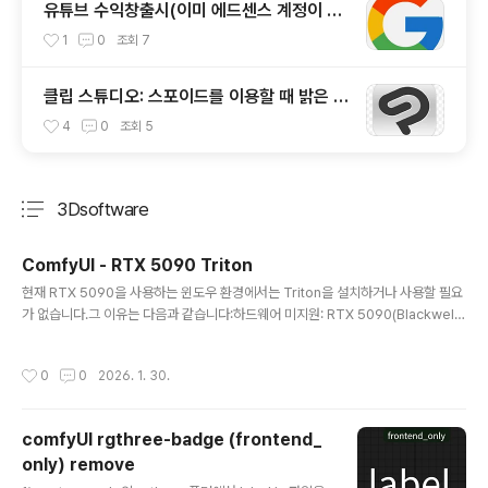
유튜브 수익창출시(이미 에드센스 계정이 있
는 경우 vs 없는 경우) 주의할점
1
0
조회
7
클립 스튜디오: 스포이드를 이용할 때 밝은 색
상이 뽑히는 오류 해결.
4
0
조회
5
3Dsoftware
분류 전체보기
주요 글 목록
ComfyUI - RTX 5090 Triton
글 내용
현재 RTX 5090을 사용하는 윈도우 환경에서는 Triton을 설치하거나 사용할 필요
가 없습니다.그 이유는 다음과 같습니다:하드웨어 미지원: RTX 5090(Blackwell
아키텍처)은 너무 최신 제품이라, 현재 윈도우용 Triton이 이 카드를 어떻게 다뤄야
하는지(sm_120 등)에 대한 코드가 아직 완성되지 않았습니다. 그래서 아까와 같은
작성시간
0
0
2026. 1. 30.
LLVM ERROR가 발생하는 것입니다.가성비 낮은 성능 이득: Triton(torch.compi
le)은 보통 모델을 반복 실행할 때 컴파일을 통해 속도를 10~20% 정도 높여주는 역
할을 합니다. 하지만 5090은 하드웨어 자체의 깡성능이 워낙 압도적이라, 컴파일
comfyUI rgthree-badge (frontend_
없이 실행해도 이미 충분히 빠릅니다.윈도우 환경의 불안정성: Triton은 본래 리눅
only) remove
스용으로 개..
글 내용