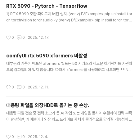
본적으로 파이썬이 설치되어 있어야 만들 수 있습니다. 2. Embedded (내장형) 방
RTX 5090 - Pytorch - Tensorflow
식 ComfyUI Portable이 사용하는 방식입니다.구조: 파이썬 실행 파일과 필수 파
글 내용
1) RTX 5090 호환 파이토치 버전 설치. (venv) E:\Example> pip uninstall tor
일들을 통째로 폴더(python_embedded)에 넣어버린 형태입니다. 작동 방식: 별
ch torchvision torchaudio -y (venv) E:\Example> pip install torch torc
도의 활성화(..
hvision torchaudio --index-url https://download.pytorch.org/whl/cu1
28 2) 파이토치 설치 후 Pytorch가 RTX 5090을 인식하는지 확인하는 방법(ven
작성시간
0
0
2025. 12. 17.
v) E:\Example> python -c "import torch; print('CUDA 사용 가능:', torch.c
uda.is_available()); print('장치 이름:', torch.cuda.get_device_name(0))"
CUDA 사용 ..
comfyUI rtx 5090 xformers 비활성
글 내용
대부분의 기존에 배포된 xformers 빌드는 50 시리즈의 새로운 아키텍처를 지원하
도록 컴파일되어 있지 않습니다. 따라서 xformers를 사용하려고 시도하면 ** Not
ImplementedError: requires device with capability **와 같은 호환성 오
류가 발생하거나, 아예 작동하지 않습니다. 해결책run_nvidia_gpu.bat 파일을 메
작성시간
0
0
2025. 12. 11.
모장으로 연다. 아래와 같이 수정해 준다..\python_embeded\python.exe -s
ComfyUI\main.py --use-pytorch-cross-attention --disable-xformers
비활성화 이유: 충돌 문제, RTX 5090과 같은 50 시리즈(Blackwell 아키텍처) G
대용량 파일을 외장HDD로 옮기는 중 손상.
PU를 사용한다면 xfor..
글 내용
대용량 파일 전송 중 전력 소모가 큰 AI 작업 또는 게임을 동시에 수행하여 전력 부족
이 발생하면, 케이블이나 외장 하드 드라이브 자체가 물리적으로 망가질 가능성이 있
습니다. (실제로 손상이 갔을경우 폴더를 눌러도 반응이 없고, 멈추는 현상 등이 발생
합니다. 이때는 재부팅 후, 일단 케이블을 바꿔보세요.) ⚡ 전력 부족과 기기 손상 가
작성시간
0
0
2025. 12. 4.
능성1. 외장 하드 드라이브 (External HDD) 손상갑작스러운 작동 중단: 외장 HDD