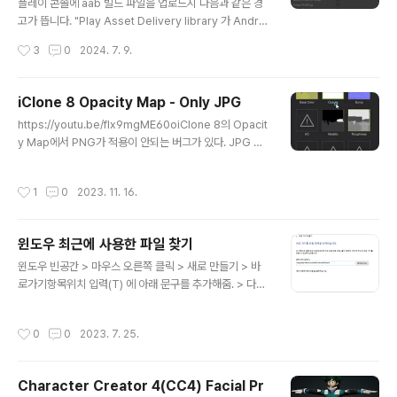
플레이 콘솔에 aab 빌드 파일을 업로드시 다음과 같은 경
고가 뜹니다. "Play Asset Delivery library 가 Androi
d 14(API 34) 와 호환되지 않는다. App Crashes를 피
작성시간
3
0
2024. 7. 9.
하기 위해서는 최신 라이브러리 버전으로 업데이트해라."
아래는 원문입니다. 실제로 앱 실행시 Crash가 발생합니
다. (원문) Update your Play Asset Delivery Mave
iClone 8 Opacity Map - Only JPG
n dependency to an Android 14 compatible ver
글 내용
https://youtu.be/flx9mgME60oiClone 8의 Opacit
sion! Your current Play Asset Delivery library is i
y Map에서 PNG가 적용이 안되는 버그가 있다. JPG 파
ncompatible with targetSdkVersion 34 (Android
일만 Opacity Map이 적용이 되니 주의해야 한다.
14), which introduces a backwards..
작성시간
1
0
2023. 11. 16.
윈도우 최근에 사용한 파일 찾기
글 내용
윈도우 빈공간 > 마우스 오른쪽 클릭 > 새로 만들기 > 바
로가기항목위치 입력(T) 에 아래 문구를 추가해줌. > 다음
> 다음 %appdata%\Microsoft\Windows\Recen
t WONILMAX 에서 운영하는 유튜브 채널입니다.^^* 놀
작성시간
0
0
2023. 7. 25.
러오세요!https://www.youtube.com/channel/UC8
D1Adn2W5CUdOALudKqbHA WONILMAX : 3D S
tudio구독은 큰 힘이 됩니다. 항상 감사합니다.🍀💚 3D
Character Creator 4(CC4) Facial Pr
Animation & Game development in Korea.www.