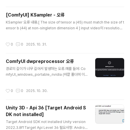
는 작동하는 동안 일정하고 안정적인 전력을 필요로 합니다. AI 작업으로 인해 시스
템 전체 전력이 순간적으로 부족해지면, HDD가 필요로 하는 전력을 공급받지 못하
[ComfyUI] KSampler - 오류
고 갑자기 작동을 멈추거나 불안정해질 수 있습니다.데이터 손상 및 논리적 오류: 작
글 내용
동 중 갑자기 전원이 끊기거나 불안정..
KSampler 오류 내용.[ The size of tensor a (45) must match the size of t
ensor b (44) at non-singleton dimension 4 ] input video의 resolution
의 원인이 16으로 나누어 떨어지지 않기 때문에 문제가 발생한다.예를 들서 width
712 x height 720의 영상이라고 하면. Width (가로): 712712 \16 = 44.516의
작성시간
0
0
2025. 10. 31.
배수가 아닙니다.Height (세로): 720720 \16 = 4516의 배수입니다. ✅ 해결책해
결하려면 영상을 인코딩하기 전에 가로 해상도를 16의 배수로 조정해야 합니다. 71
2 > 704 or 688 로 줄여서 영상의 양쪽 끝을 자른다. or 720으로 늘려서 검은색
ComfyUI dwpreprocessor 오류
으..
글 내용
경로의 길이가 너무 길어서 발생하는 오류.예를 들어: Co
mfyUI_windows_portable_nvidia (바깥 폴더에 이와
같은 긴 폴더명이 있으면 간단하게 ComfyUI로 폴더명을
변경하면 해결된다.
작성시간
0
0
2025. 10. 30.
Unity 3D - Api 36 [Target Android S
DK not installed]
글 내용
Target Android SDK not installed Unity version
2022.3.8f1Target Api Level 36 필요사항: Android