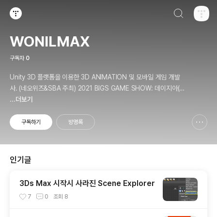
검색하기
티스토리
WONILMAX
구독자
0
Unity 3D 플랫폼을 이용한 3D ANIMATION 및 모바일 게임 개발
사. (네오위즈&SBA 주최) 2021 BIGS GAME SHOW: 데이지아(D
aisia) 출품. (LotteMart & Kocca 주최) C*ream 사업 프로젝트 참
...더보기
여. 개인정보처리방침 - https://wonilmax.tistory.com/5
구독하기
방명록
신고하기 레이어
열기
인기글
3Ds Max 시작시 사라진 Scene Explorer
7
0
조회
8