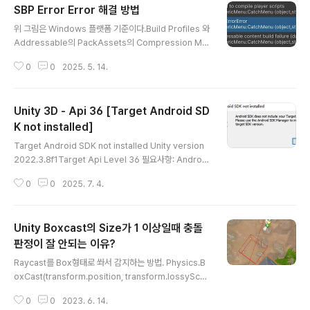
SBP Error Error 해결 방법
글 내용
위 그림은 Windows 플랫폼 기준이다.Build Profiles 와
Addressable의 PackAssets의 Compression Met
hod가 일치 해야한다.빌드 오류가 발생한다.
0
0
2025. 5. 14.
Unity 3D - Api 36 [Target Android SD
K not installed]
글 내용
Target Android SDK not installed Unity version
2022.3.8f1Target Api Level 36 필요사항: Android
Studio 설치 > more Action > SDK Manager - And
0
0
2025. 7. 4.
roid SDK Api Lvel 36 체크 > SDK Tools - Andorid
SDK-Tools 36, Android SDK Command-line Too
ls 체크 > Apply. --- Android Studio SDK Location
Unity Boxcast의 Size가 1 이상일때 충돌
(C:\Users\XXXX\AppData\Local\Android\Sdk)으
로 이동해서 platforms 폴더 내부의 android-36 과 bu
판정이 잘 안되는 이유?
글 내용
ild-Tools 폴더의 36.0.0 폴더를 > Unity3D의 내장된
Raycast를 Box형태로 쏴서 감지하는 방법. Physics.B
android..
oxCast(transform.position, transform.lossyScal
e / 2, transform.forward, out hitInfo, transform.ro
0
0
2023. 6. 14.
tation, range) (레이저를 발사할 위치, 사각형의 각 좌표