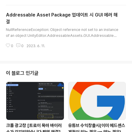
의 절판 크기, 발사 방향, 충돌 결과, 회전 각도, 최대 거리) t
ransform.lossyScale는 부모 오브젝트의 절반에 해당
Addressable Asset Package 업데이트 시 GUI 에러 해
하는 크기이다. Vector3 boxSize = new Vector3(0.
5f, 0.5f,0.5f); transform.lossyScale 대신에 Boxsiz
결
글 내용
e를 사용 할 수 있다. 주의점 transform.lossyScale/1f
NullReferenceException: Object reference not set to an instance
또는 transform.lossyScal..
of an object UnityEditor.AddressableAssets.GUI.AddressableAs
setSettingsInspector.OnInspectorGUI () (at ./Library/PackageCac
0
0
2023. 6. 11.
he/com.unity.addressables@1.21.2/Editor/GUI/AddressableAsse
tSettingsInspector.cs:271) 위 오류 해결방법 Addressable Asset Pa
ckage를 업데이트 할 때 오류가 발생할 수 있다. GUI에 문제가 생기며, Play
Mode Script or Build의 Dropdown이 되지 않는다. 이 때 Pa..
이 블로그 인기글
크롬 광고창 [트로이 목마 바이러
유튜브 수익창출시(이미 에드센스