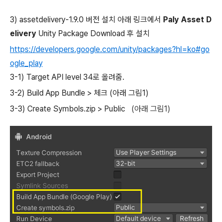
3) assetdelivery-1.9.0 버전 설치 아래 링크에서
Paly Asset D
elivery
Unity Package Download 후 설치
https://developers.google.com/unity/packages?hl=ko#go
ogle_play
3-1) Target API level 34로 올려줌.
3-2) Build App Bundle > 체크 (아래 그림1)
3-3) Create Symbols.zip > Public
(아래 그림1)