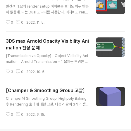
글 내용
빨간색 네모의 render setup 아이콘을 눌러도 아무 반응
이 없을때, 나는 Dual 모니터를 사용한다. 어디에도 rend
er setup창이 뜨지 않는다. 이럴때 아이콘이 눌린 상태에
0
0
2022. 11. 5.
서 바탕화면 > 마우스 오른쪽 클릭 > 디스플레이 설정 >
화면 해상도를 지금과 다른것으로 바꾸면 셋업창이 뜨는
것을 확인 할 수 있다. 이것을 제자리에 데려다 놓고, 3ds
3DS max Arnold Opacity Visibility Ani
max를 끈다.
mation 잔상 문제
글 내용
[Transmission vs Opacity] - Object Visibility Ani
mation - Arnold Transmission = 1 물체는 투명한 상
태가되며 모습이 렌더링 된다. Opacity White:불투명 -
3
0
2022. 10. 5.
Gray: 투명 - Black: 안보임 위의 그림은 Black일 때 형
체가 사라지는 것을 볼 수 있다. 따라서 다음 Black 수치를
이용해 Frame을 찍어 Object의 Visibility Animation
[Champer & Smoothing Group 고찰]
을 할 수 있다. [Arnold의 Opacity Visibility 의 proble
글 내용
m] Opacity Texture를 연결하게 되면, Opacity Setti
Champer와 Smoothing Group, Highpoly Baking
ng을 Black으로 맞춘다고 해도, Object에 다음과 같이
후 Rendering 효과에 대한 고찰. 다음과 같이 3개의 샘플
렌더링시 잔상이 남는다. 해결방법 Object에 Ar..
을 만든 후 Smoothing Group을 준 뒤 최초 Lowpoly
0
0
2022. 9. 15.
모델에 섭페에서 Baking을 시도하였다. (일단 직각인 Lo
wpoly 샘플은 Smoothing group 효과는 없다.) Lowp
oly Champer 1단계만 Champer 3단계(HighPoly)