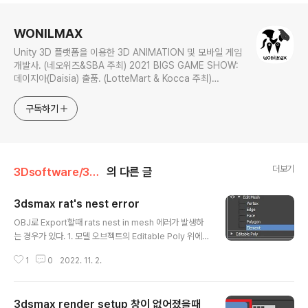
로그 정보
WONILMAX
Unity 3D 플랫폼을 이용한 3D ANIMATION 및 모바일 게임
개발사. (네오위즈&SBA 주최) 2021 BIGS GAME SHOW:
데이지아(Daisia) 출품. (LotteMart & Kocca 주최)
C*ream 사업 프로젝트 참여. 개인정보처리방침 -
https://wonilmax.tistory.com/5
구독하기
더보기
3Dsoftware/3Dsmax
의 다른 글
3dsmax rat's nest error
글 내용
OBJ로 Export할때 rats nest in mesh 에러가 발생하
는 경우가 있다. 1. 모델 오브젝트의 Editable Poly 위에 E
dit Mesh 스텍을 쌓는다. 2. Element를 선택하고 모델
1
0
2022. 11. 2.
전체를 선택. 3. Surface Properties > Unity를 선택.
4.Collapse 후 Editable Poly로 전환 Element로 다시
전체 오브젝트를 선택한 후 Detach 5. 완료. OBJ로 Exp
3dsmax render setup 창이 없어졌을때
ort할때 rats nest in mesh 에러가 사라짐.