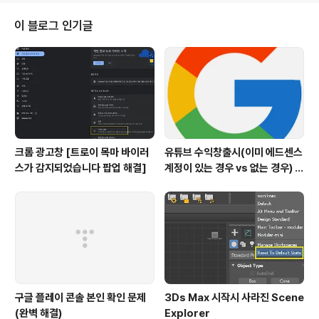
(1)Lowpoly에 Highpoly Baking (2) Baking 하지 않
은 상태의 Champer 1단계 (3) High Poly를 이용해 Ba
이 블로그 인기글
king 한 상태의 Champer 1단계 결론: (1)과 같이 직각 상
태의 Lowpoly에 Champer를 준 Highpoly를 Baking
하면, 분리된 듯..
크롬 광고창 [트로이 목마 바이러
유튜브 수익창출시(이미 에드센스
스가 감지되었습니다 팝업 해결]
계정이 있는 경우 vs 없는 경우) 주
의할점
구글 플레이 콘솔 본인 확인 문제
3Ds Max 시작시 사라진 Scene
(완벽 해결)
Explorer