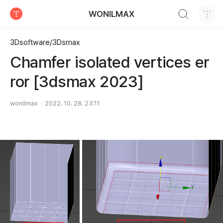
검색하기
WONILMAX
티스토리
3Dsoftware/3Dsmax
Chamfer isolated vertices er
ror [3dsmax 2023]
wonilmax
2022. 10. 28. 23:11