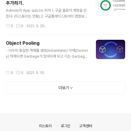
추가하기.
max.bonyonline 러브썸 보니 - Google Play 앱 오픈
글 내용
월드형 3D RPG 게임 play.google.com
Admob의 App-ads.txt 위치 1. 구글 블로거 계정을 만
든다. (티스토리는 안됨).2. 구글플레이스토어의 앱정보>
스토어설정> 웹사이트에 만든 블로거 계정을 입력해 준다.
작성시간
0
0
2021. 5. 20.
3. app-ads.txt 라는 빈 메모장을 만든다.4. 애드몹의 ap
p-ads.txt 설정하기로 들어가 스니펫을 복사해서 3번에
만든 빈 메모장에 넣어준다.5. 만들었던 구글 블러그로 돌
Object Pooling
아가서 맞춤 ads.txt 사용 설정을 On 해주고, 아래 맞춤 a
글 내용
- 다수의 동일한 객체를 생성(Instantiate)/ 삭제(Destor
ds.txt에 3번의 스니펫을 다시한번 복사해서 글자를 넣어
y) 하게되면 Garbage가 많아지게 되고 이는 Garbage
준다.6. 마지막으로 맞춤 리디렉션으로 가서 올린이와 받
Collector(GC)의 동작을 일으켜 CPU 사용량에 부정적
는이를 다음과 같이 바꾼다.7.최종 확인 나의 블로그 이름
인 영향을 주게 된다. 갑자기 느려지는 현상이 발생. - Obj
주소/app-ads.txt 라고 인터넷 주소창에 입력을하면 스
작성시간
0
0
2021. 5. 10.
ect Pool을 통해 게임 내에서 사용할 객체를 미리 충분한
니핏이 나오면 성공이다. 24시간 기다리자...
개수만큼 생성해 두었다. 사용이 필요한 순간 꺼내 쓰고 반
납 (SetActive False) 하는 방법으로 재활용 함으로써 G
더보기
C의 동작 횟수를 줄이고, 메모리 예방에 도움을 준다. - 에
셋 스토어에 많은 무료, 유료 Pooler들이 있으며 이를 활
용하는 것이 좋다. https://play.google.com/store/a
pps/details?id=com.wonilmax.daisia 데이..
의안내
티스토리
로그인
고객센터