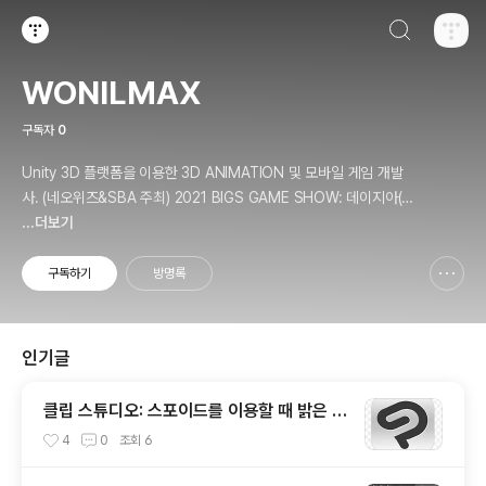
검색하기
티스토리
WONILMAX
구독자
0
Unity 3D 플랫폼을 이용한 3D ANIMATION 및 모바일 게임 개발
사. (네오위즈&SBA 주최) 2021 BIGS GAME SHOW: 데이지아(D
aisia) 출품. (LotteMart & Kocca 주최) C*ream 사업 프로젝트 참
...더보기
여. 개인정보처리방침 - https://wonilmax.tistory.com/5
구독하기
방명록
신고하기 레이어
열기
인기글
클립 스튜디오: 스포이드를 이용할 때 밝은 색
상이 뽑히는 오류 해결.
4
0
조회
6