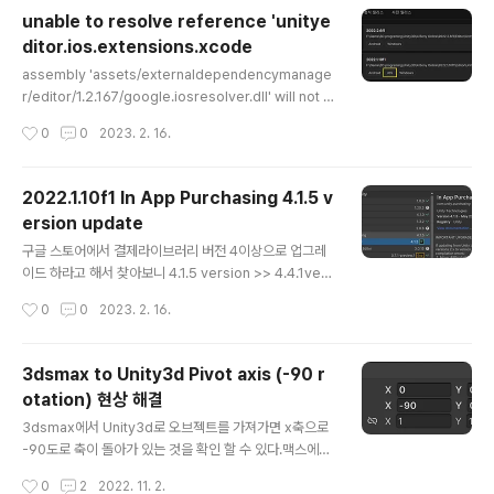
unable to resolve reference 'unitye
ditor.ios.extensions.xcode
글 내용
assembly 'assets/externaldependencymanage
r/editor/1.2.167/google.iosresolver.dll' will not b
e loaded due to errors: unable to resolve refer
작성시간
0
0
2023. 2. 16.
ence 'unityeditor.ios.extensions.xcode'. is the a
ssembly missing or incompatible with the curre
nt platform? reference validation can be disable
2022.1.10f1 In App Purchasing 4.1.5 v
d in the plugin inspector. 다음과 같은 오류 해결 방법:
ersion update
내가 새로 설치한 버전이 iOS가 설치가 안되어서 그렇다.
글 내용
구글 스토어에서 결제라이브러리 버전 4이상으로 업그레
이드 하라고 해서 찾아보니 4.1.5 version >> 4.4.1vers
ion 으로 업데이트 하라는 글이 있습니다. 유니티는 202
작성시간
0
0
2023. 2. 16.
2.1.10f1 버전은 패키지메니저를 보면 4.1.5v 말고는 보이
지 않습니다. 방법은 한가지... 2022.1.10f1 번전을 2.22.
2.6f1 으로 업그레이드 하는 방법밖에는 없습니다. 저의 경
3dsmax to Unity3d Pivot axis (-90 r
우에는 In App Purchasing 4.5.2로 업그레이드 되었습
otation) 현상 해결
니다. 도움이 되셨다면 아래 링크는 WONILMAX에서 개
글 내용
발한 3D 스토리 RPG 게임🎮입니다. 오픈 월드에서 펼쳐
3dsmax에서 Unity3d로 오브젝트를 가져가면 x축으로
지는 흥미진진한 모험을 지금 경험하세요!🐰💙 https://pl
-90도로 축이 돌아가 있는 것을 확인 할 수 있다.맥스에서
ay.google.com/store/apps/details?id=com.won
축을 돌려서 가져오는 방법이 있다. 이는 스크립트를 작성
작성시간
0
2
2022. 11. 2.
ilma..
해 사용하면 됨. 첨부된 Pivot(MU)rotator.ms 파일을 맥