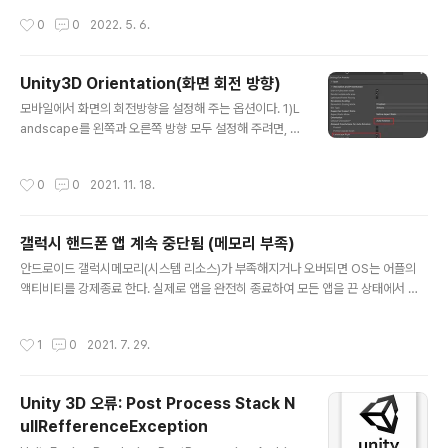
니티를 끄고, 유니티 에디터 아이콘을 마우스 오른쪽을 클
작성시간
0
0
2022. 5. 6.
릭해 "관리자 권한으로 실행" 으로 들어가면 잘 설치가 된
다. https://youtu.be/-mCWlo1K6gU
Unity3D Orientation(화면 회전 방향)
글 내용
모바일에서 화면의 회전방향을 설정해 주는 옵션이다. 1)L
andscape를 왼쪽과 오른쪽 방향 모두 설정해 주려면, 첫
번째 Default Orientation을 Auto Rotation으로 설정
해 준다. 2)Allowed Orientation for Auto Rotation
작성시간
0
0
2021. 11. 18.
설정창이 뜨며, 이때 Right과 Left를 모두 체크해 주면 된
다. 데이지아 (Daisia) Project: 공개 베타 (tistory.co
m) 데이지아 (Daisia) Project: 공개 베타 WONILMAX
갤럭시 핸드폰 앱 계속 중단됨 (메모리 부족)
는 데이지아 (Daisia) 모바일게임 프로젝트의 공개베타를
글 내용
제공합니다. 데이지아 (Daisia)는 데이지 꽃(Daisy)+바
안드로이드 갤럭시메모리(시스템 리소스)가 부족해지거나 오버되면 OS는 어플의
다(Sea)를 합쳐서 만든 합성어로 데이지가 수 놓은 바다
액티비티를 강제종료 한다. 실제로 앱을 완전히 종료하여 모든 앱을 끈 상태에서 현
(The sea embroidered w..
재 계속 종료되는 앱을 실행시켰더니 잘 작동을 한다. 메모리를 절약하기 위해서는
씬이 넘어가거나 할때 불필요한 오브젝트를 Destroy해준다. SetActive False의
작성시간
1
0
2021. 7. 29.
경우 렌더링이 되지 않기 때문에 GPU를 아낄 수 있지만, 메모리에는 큰 차이가 보이
지 않는다.(좀 더 공부가 필요함.) https://www.youtube.com/@wonilmax W
ONILMAX : 3D Studio구독은 큰 힘이 됩니다. 항상 감사합니다.🍀💚 3D Anima
Unity 3D 오류: Post Process Stack N
tion & Game development in Korea. Copyright© WONILMAX...
ullRefferenceException
글 내용