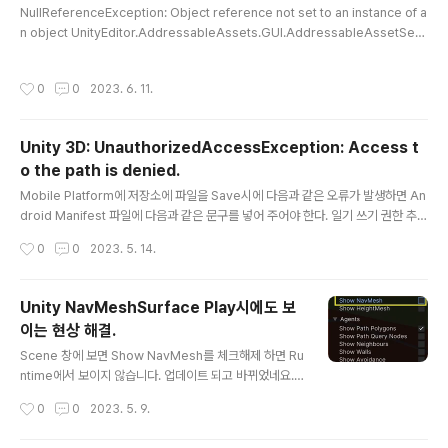
NullReferenceException: Object reference not set to an instance of a
5f, 0.5f,0.5f); transform.lossyScale 대신에 Boxsiz
n object UnityEditor.AddressableAssets.GUI.AddressableAssetSetti
e를 사용 할 수 있다. 주의점 transform.lossyScale/1f
ngsInspector.OnInspectorGUI () (at ./Library/PackageCache/com.unit
또는 transform.lossyScal..
y.addressables@1.21.2/Editor/GUI/AddressableAssetSettingsInspec
작성시간
0
0
2023. 6. 11.
tor.cs:271) 위 오류 해결방법 Addressable Asset Package를 업데이트 할 때
오류가 발생할 수 있다. GUI에 문제가 생기며, Play Mode Script or Build의 Dr
opdown이 되지 않는다. 이 때 Pa..
Unity 3D: UnauthorizedAccessException: Access t
o the path is denied.
글 내용
Mobile Platform에 저장소에 파일을 Save시에 다음과 같은 오류가 발생하면 An
droid Manifest 파일에 다음과 같은 문구를 넣어 주어야 한다. 일기 쓰기 권한 추가
를 Applicaiton 윗단에 넣어주면 된다. xmlns:tools="http://schemas.androi
작성시간
0
0
2023. 5. 14.
d.com/tools">
Unity NavMeshSurface Play시에도 보
이는 현상 해결.
글 내용
Scene 창에 보면 Show NavMesh를 체크해제 하면 Ru
ntime에서 보이지 않습니다. 업데이트 되고 바뀌었네요.
한참 찾았습니다.
작성시간
0
0
2023. 5. 9.