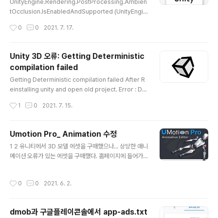
UnityEngine.Rendering.PostProcessing.Ambien
tOcclusion.IsEnabledAndSupported (UnityEngin
e.Rendering.PostProcessing.PostProcessRend
작성시간
0
0
2021. 7. 17.
erContext context) (at Library/PackageCache/c
om.unity.postprocessing@2.1.3/ PostProcessin
g/Runtime/Effects/AmbientOcclusion.cs:179) 위
Unity 3D 오류: Getting Deterministic
와 같은 오류가 지속적으로 Editor창에 표시될때, Packa
compilation failed
geManager에서 Post Process를 업데이트 하고, 메
글 내용
인 카메라에 들어가 있는 Post-process Layer를 지우
Getting Deterministic compilation failed After R
고 다시 Add해 준다. 오류는 더이상 발생하지 않는..
einstalling unity and open old project. Error : Det
erministic compilation failed. You can disable D
작성시간
1
0
2021. 7. 15.
eterministic builds in Player Settings Library\Pa
ckageCache\com.unity.multiplayer-hlapi@1.0.4
\Editor\Tools\Weaver\AssemblyInfo.cs(22,28): e
Umotion Pro_ Animation 수정
rror CS8357: The specified version string cont
글 내용
1 2 유니티에서 3D 모델 에셋을 구매했으나... 상당한 애니
ains wildcards, which are not compatible with d
메이션 오류가 있는 에셋을 구매했다. 홈페이지에 들어가
eterminism. Either ..
보니, 중국어가 잔뜩 나온다...그냥...내가 수정하자..... 1번
은 뒷다리가 여러 번 끊기는 현상이 있다. 이 문제는 Layer
작성시간
0
0
2021. 6. 2.
와 IK를 사용하지 않고, 단순히 FK의 뒷다리 부분의 애니메
이션을 삭제하고, 첫프레임을 가장 마지막 프레임에 복사
해주어 자연스러운 애니메이션이 되도록 했다. http://pla
dmob과 구글플레이콘솔에서 app-ads.txt
y.google.com/store/apps/details?id=com.wonil