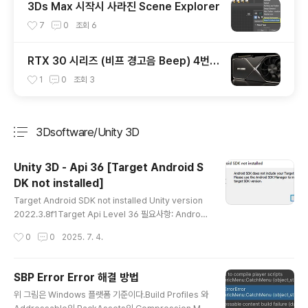
3Ds Max 시작시 사라진 Scene Explorer
7
0
조회
6
RTX 30 시리즈 (비프 경고음 Beep) 4번:
RTX 3090, RTX3080
1
0
조회
3
3Dsoftware/Unity 3D
분류 전체보기
주요 글 목록
Unity 3D - Api 36 [Target Android S
DK not installed]
글 내용
Target Android SDK not installed Unity version
2022.3.8f1Target Api Level 36 필요사항: Android
Studio 설치 > more Action > SDK Manager - And
작성시간
0
0
2025. 7. 4.
roid SDK Api Lvel 36 체크 > SDK Tools - Andorid
SDK-Tools 36, Android SDK Command-line Too
ls 체크 > Apply. --- Android Studio SDK Location
SBP Error Error 해결 방법
(C:\Users\XXXX\AppData\Local\Android\Sdk)으
글 내용
위 그림은 Windows 플랫폼 기준이다.Build Profiles 와
로 이동해서 platforms 폴더 내부의 android-36 과 bu