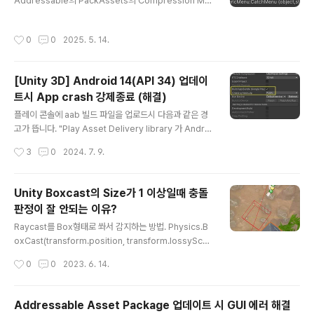
Addressable의 PackAssets의 Compression Met
ild-Tools 폴더의 36.0.0 폴더를 > Unity3D의 내장된
hod가 일치 해야한다.빌드 오류가 발생한다.
android..
작성시간
0
0
2025. 5. 14.
[Unity 3D] Android 14(API 34) 업데이
트시 App crash 강제종료 (해결)
글 내용
플레이 콘솔에 aab 빌드 파일을 업로드시 다음과 같은 경
고가 뜹니다. "Play Asset Delivery library 가 Androi
d 14(API 34) 와 호환되지 않는다. App Crashes를 피
작성시간
3
0
2024. 7. 9.
하기 위해서는 최신 라이브러리 버전으로 업데이트해라."
아래는 원문입니다. 실제로 앱 실행시 Crash가 발생합니
다. (원문) Update your Play Asset Delivery Mave
Unity Boxcast의 Size가 1 이상일때 충돌
n dependency to an Android 14 compatible ver
판정이 잘 안되는 이유?
sion! Your current Play Asset Delivery library is i
글 내용
ncompatible with targetSdkVersion 34 (Android
Raycast를 Box형태로 쏴서 감지하는 방법. Physics.B
14), which introduces a backwards..
oxCast(transform.position, transform.lossyScal
e / 2, transform.forward, out hitInfo, transform.ro
작성시간
0
0
2023. 6. 14.
tation, range) (레이저를 발사할 위치, 사각형의 각 좌표
의 절판 크기, 발사 방향, 충돌 결과, 회전 각도, 최대 거리) t
ransform.lossyScale는 부모 오브젝트의 절반에 해당
Addressable Asset Package 업데이트 시 GUI 에러 해결
하는 크기이다. Vector3 boxSize = new Vector3(0.
글 내용