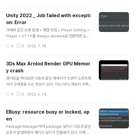
스 씬뷰에 드래그 해 주면 도구창이 뜬다. 원하는 오브젝트
를 선택 후 버튼을 누르면 변환됨. 주의점: 1) 스크립트로
Unity 2022 _ Job failed with excepti
축을 돌린 상태에서는 Reset X form을 하면 원래 축으로
on: Error
돌아간다.2) 아래와 같이 하이어라키상 변환하려는 오브젝
글 내용
트 위에 부모가 있으면 안된다.
아래와 같은 오류 발생 > 해결 방법 > Player Setting >
Player > HTTP를 Always allowed로 전환하면 오류
메세지 사라짐.-----------------------------------
작성시간
5
0
2022. 7. 28.
-----------------------------------------------
----------------------Job failed with exceptio
n: System.Reflection.TargetInvocationExceptio
3Ds Max Arnlod Render GPU Memor
n: Exception has been thrown by the target of a
y crash
n invocation. ---> System.InvalidOperationExce
글 내용
ption: Insecure connection not allowed at (..
랜더링을 하다보면 다음과 같은 메세지가 뜨면서 소프트웨
어가 강제종료 되는 현상이 있다. 이는 GPU 메모리 부족
으로 생기는 문제로, 해결방법은 Texture의 용량을 줄여
작성시간
0
0
2022. 6. 24.
야 한다. 4096x4096 Tga 같은 텍스쳐가 있다면 2048
png 등으로 교체해 주면 메모리 부족 오류를 해결 할 수 있
다. https://youtu.be/sJAO2iT0Wxs
EBusy: resource busy or locked, op
en
글 내용
Package Manager에서 package 설치시 다음과 같은
오류가 발생하면서 패키지 설치가 안될때가 있다. 이때 유