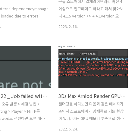
구글 스토어에서 결제라이브러리 버전 4
xternaldependencymanager/editor/1.2.167/google.iosresolver.dll'
이상으로 업그레이드 하라고 해서 찾아보
e loaded due to errors:
니 4.1.5 version >> 4.4.1version 으로
 resolve reference
업데이트 하라는 글이 있습니다. 유니티
.
2023. 2. 16.
or.ios.extensions.xcode'.
는 2022.1.10f1 버전은 패키지메니저를
sembly missing or
보면 4.1.5v 말고는 보이지 않습니다. 방
le with the current
법은 한가지... 2022.1.10f1 번전을
reference validation can
2.22.2.6f1 으로 업그레이드 하는 방법밖
d in the plugin inspector.
에는 없습니다. 저의 경우에는 In App
 오류 해결 방법: 내가 새로 설
Purchasing 4.5.2로 업그레이드 되었습
 iOS가 설치가 안되어서 그렇
니다. 도움이 되셨다면 아래 링크는
WONILMAX에서 개발한 3D 스토리 RPG
게임🎮입니다. 오픈 월드에서 펼쳐지는
Unity 2022 _ Job failed with exception: Error
3Ds Max Arnlod Render GPU Memory crash
흥미진진한 모험을 지금 경험하세요!🐰
💙
 오류 발생 > 해결 방법 >
랜더링을 하다보면 다음과 같은 메세지가
https://play.google.com/store/apps/detai
tting > Player > HTTP를
뜨면서 소프트웨어가 강제종료 되는 현상
id=com.wonilma..
allowed로 전환하면 오류 메세
이 있다. 이는 GPU 메모리 부족으로 생기
----------------------------
는 문제로, 해결방법은 Texture의 용량을
.
2022. 6. 24.
-------------------------------
줄여야 한다. 4096x4096 Tga 같은 텍스