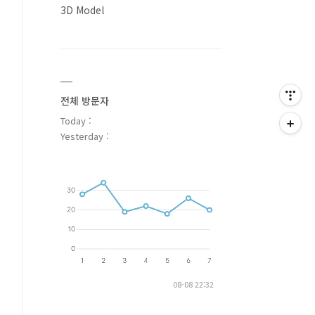
3D Model
전체 방문자
Today :
Yesterday :
ls?
08-08 22:32