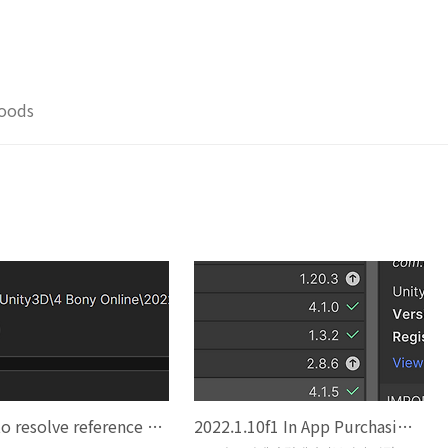
oods
unable to resolve reference 'unityeditor.ios.extensions.xcode
2022.1.10f1 In App Purchasing 4.1.5 version update