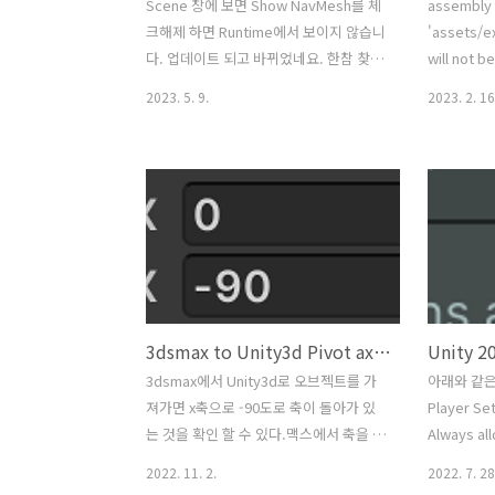
Scene 창에 보면 Show NavMesh를 체
assembly
크해제 하면 Runtime에서 보이지 않습니
'assets/e
다. 업데이트 되고 바뀌었네요. 한참 찾았
will not b
습니다.
unable to
2023. 5. 9.
2023. 2. 16
'unityedit
is the as
incompatib
platform? 
be disable
다음과 같은
치한 버전이
다.
3dsmax to Unity3d Pivot axis (-90 rotation) 현상 해결
3dsmax에서 Unity3d로 오브젝트를 가
아래와 같은
져가면 x축으로 -90도로 축이 돌아가 있
Player Se
는 것을 확인 할 수 있다.맥스에서 축을 돌
Always 
려서 가져오는 방법이 있다. 이는 스크립
지 사라짐.----
2022. 11. 2.
2022. 7. 28
트를 작성해 사용하면 됨. 첨부된
------------